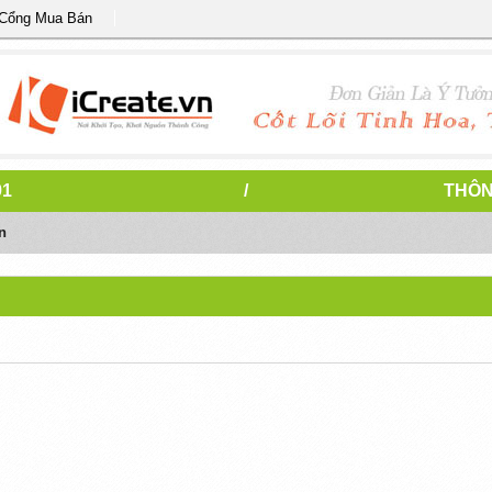
 Cổng Mua Bán
91
/
THÔN
n