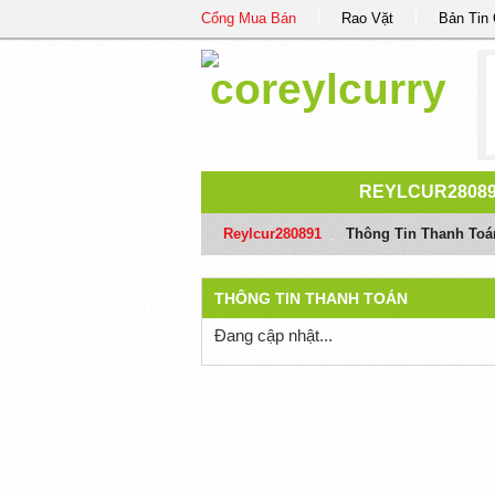
Cổng Mua Bán
Rao Vặt
Bản Tin
REYLCUR2808
Reylcur280891
/
Thông Tin Thanh Toá
THÔNG TIN THANH TOÁN
Đang cập nhật...