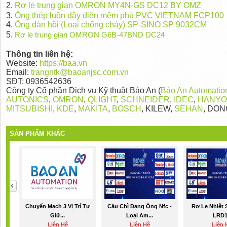
2.
Rơ le trung gian OMRON MY4N-GS DC12 BY OMZ
3.
Ống thép luồn dây điện mềm phủ PVC VIETNAM FCP100
4.
Ống đàn hồi (Loại chống cháy) SP-SINO SP 9032CM
5.
Rơ le trung gian OMRON G6B-47BND DC24
Thông tin liên hệ:
Website:
https://baa.vn
Email:
trangntk@baoanjsc.com.vn
SĐT: 0936542636
Công ty Cổ phần Dịch vụ Kỹ thuật Bảo An (
Bảo An Automatio
AUTONICS
,
OMRON
,
QLIGHT
,
SCHNEIDER
,
IDEC
,
HANY
MITSUBISHI
,
KDE
,
MAKITA
,
BOSCH
, KILEW,
SEHAN
, DON
SẢN PHẨM KHÁC
Chuyển Mạch 3 Vị Trí Tự
Cầu Chì Dạng Ống Nfc -
Rơ Le Nhiệt 
Giữ...
Loại Am...
LRD
Liên Hệ
Liên Hệ
Liên 