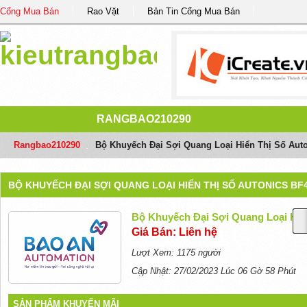
Cổng Mua Bán
Rao Vặt
Bản Tin Cổng Mua Bán
RANGBAO210290
Rangbao210290
/
Bộ Khuyếch Đại Sợi Quang Loại Hiển Thị Số Auto
BỘ KHUYẾCH ĐẠI SỢI QUANG LOẠI HIỂN THỊ SỐ AUTONICS BF
Bộ Khuyếch Đại Sợi Quang Loại Hiển
Giá Bán: Liên hệ
Lượt Xem: 1175 người
Cập Nhật: 27/02/2023 Lúc 06 Gờ 58 Phút
SẢN PHẨM KHUYẾN MÃI