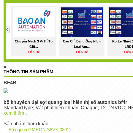
Chuyển Mạch 3 Vị Trí Tự
Cầu Chì Dạng Ống Nfc -
Rơ Le Nhiệt 
Giữ...
Loại Am...
LRD
Liên Hệ
Liên Hệ
Liên 
THÔNG TIN SẢN PHẨM
BF4R
bộ khuyếch đại sợi quang loại hiển thị số autonics bf4r
Standard type; Vật phát hiện chuẩn: Opaque; 12...24VDC; NP
xem thêm…
Sản phẩm tham khảo:
1.
Bộ nguồn OMRON S8VS-03012