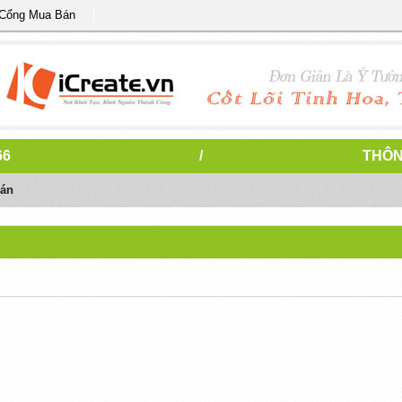
 Cổng Mua Bán
66
/
THÔN
oán