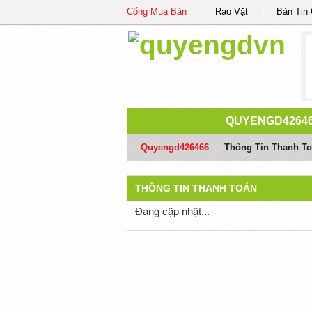
Cổng Mua Bán
Rao Vặt
Bản Tin
QUYENGD4264
Quyengd426466
/
Thông Tin Thanh T
THÔNG TIN THANH TOÁN
Đang cập nhật...