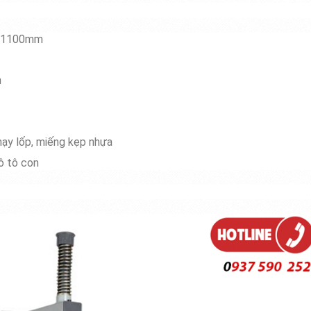
 : 1100mm
h
ạy lốp, miếng kẹp nhựa
ô tô con