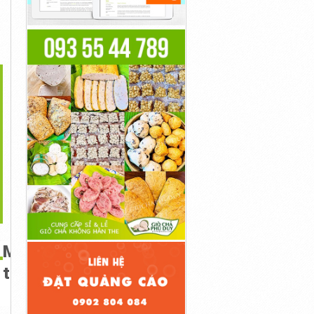
>
 Pháp Bàn Làm Nguội
Xe Đẩy Dụng Cụ 2 Tầng
Tủ Đồ Nghề 7 Ngăn Chia
Cơ Khí...
1,400,000đ
Khay
35,000,000đ
11,000,000đ
Máy
tháo