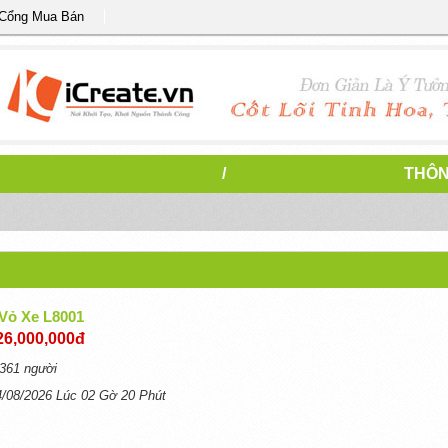
 Cổng Mua Bán
/
THÔN
Vỏ Xe L8001
26,000,000đ
361 người
4/08/2026 Lúc 02 Gờ 20 Phút