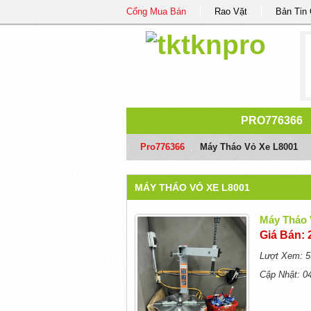
Cổng Mua Bán
Rao Vặt
Bản Tin
PRO776366
Pro776366
/
Máy Tháo Vỏ Xe L8001
MÁY THÁO VỎ XE L8001
Máy Tháo 
Giá Bán: 
Lượt Xem: 5
Cập Nhật: 0