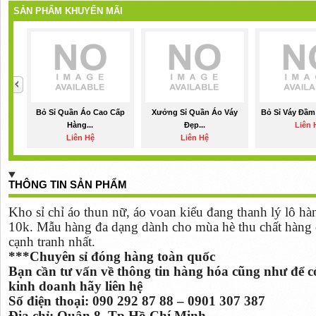
SẢN PHẨM KHUYẾN MÃI
Bỏ Sỉ Quần Áo Cao Cấp
Xưởng Sỉ Quần Áo Váy
Bỏ Sỉ Váy Đầm
Hàng...
Đẹp...
Liên 
Liên Hệ
Liên Hệ
THÔNG TIN SẢN PHẨM
Kho sỉ chỉ áo thun nữ, áo voan kiểu đang thanh lý lô 
10k. Mẫu hàng đa dạng dành cho mùa hè thu chất hàng 
cạnh tranh nhất.
***Chuyên sỉ đóng hàng toàn quốc
Bạn cần tư vấn về thông tin hàng hóa cũng như để có 
kinh doanh hãy liên hệ
Số điện thoại:
090 292 87 88
– 0901 307 387
Địa chỉ: Quận 8. Tp Hồ Chí Minh