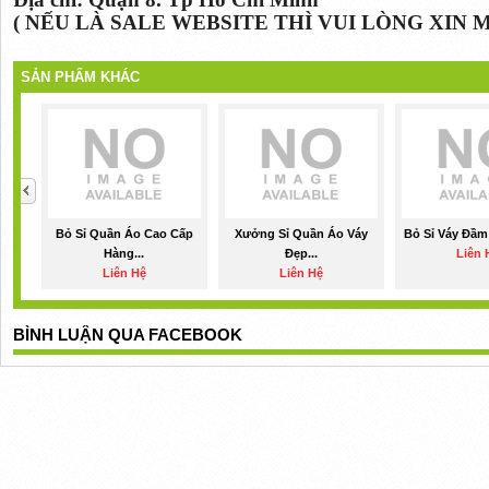
( NẾU LÀ SALE WEBSITE THÌ VUI LÒNG XIN 
SẢN PHẨM KHÁC
Bỏ Sỉ Quần Áo Cao Cấp
Xưởng Sỉ Quần Áo Váy
Bỏ Sỉ Váy Đầm
Hàng...
Đẹp...
Liên 
Liên Hệ
Liên Hệ
BÌNH LUẬN QUA FACEBOOK