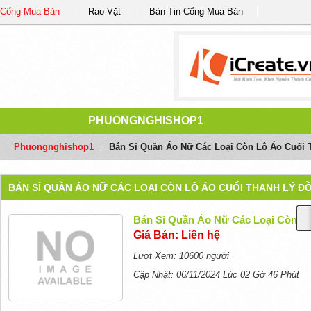
Cổng Mua Bán
Rao Vặt
Bản Tin Cổng Mua Bán
PHUONGNGHISHOP1
Phuongnghishop1
/
Bán Sỉ Quần Áo Nữ Các Loại Còn Lô Áo Cuối 
BÁN SỈ QUẦN ÁO NỮ CÁC LOẠI CÒN LÔ ÁO CUỐI THANH LÝ ĐỒ
Bán Sỉ Quần Áo Nữ Các Loại Còn Lô
Giá Bán: Liên hệ
Lượt Xem: 10600 người
Cập Nhật: 06/11/2024 Lúc 02 Gờ 46 Phút