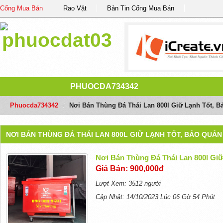
Cổng Mua Bán
Rao Vặt
Bản Tin Cổng Mua Bán
PHUOCDA734342
Phuocda734342
/
Nơi Bán Thùng Đá Thái Lan 800l Giữ Lạnh Tốt, B
NƠI BÁN THÙNG ĐÁ THÁI LAN 800L GIỮ LẠNH TỐT, BẢO QUẢN
Nơi Bán Thùng Đá Thái Lan 800l Gi
Giá Bán: 900,000đ
Lượt Xem: 3512 người
Cập Nhật: 14/10/2023 Lúc 06 Gờ 54 Phút