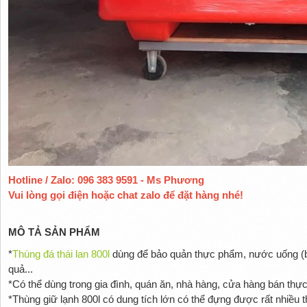
Hotline / Zalo: 096 383 9591 - Ms Phương
Vui lòng gọi điện hoặc chat zalo để đặt hàng nhé!
MÔ TẢ SẢN PHẨM
*
Thùng đá thái lan 800l
dùng để bảo quản thực phẩm, nước uống (bia
quả...
*Có thể dùng trong gia đình, quán ăn, nhà hàng, cửa hàng bán thự
*Thùng giữ lạnh 800l có dung tích lớn có thể đựng được rất nhiều 