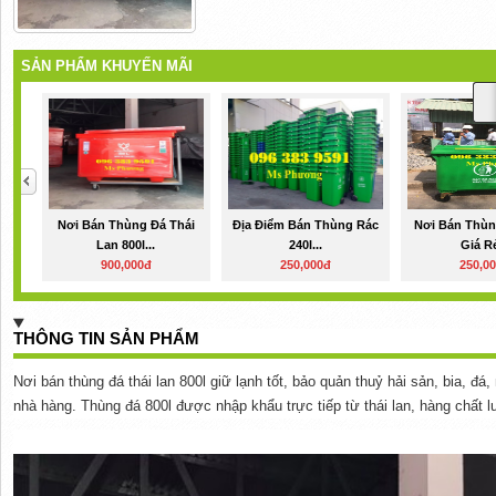
SẢN PHẨM KHUYẾN MÃI
Nơi Bán Thùng Đá Thái
Địa Điểm Bán Thùng Rác
Nơi Bán Thùn
Lan 800l...
240l...
Giá Rẻ
900,000đ
250,000đ
250,0
THÔNG TIN SẢN PHẨM
Nơi bán thùng đá thái lan 800l giữ lạnh tốt, bảo quản thuỷ hải sản, bia, đ
nhà hàng. Thùng đá 800l được nhập khẩu trực tiếp từ thái lan, hàng chất lư