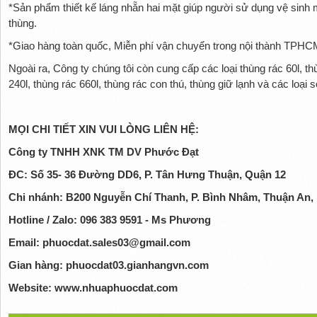
*Sản phẩm thiết kế láng nhẵn hai mặt giúp người sử dụng vệ sinh 
thùng.
*Giao hàng toàn quốc, Miễn phí vận chuyển trong nội thành TPHCM
Ngoài ra, Công ty chúng tôi còn cung cấp các loại thùng rác 60l, th
240l, thùng rác 660l, thùng rác con thú, thùng giữ lạnh và các loại 
MỌI CHI TIẾT XIN VUI LÒNG LIÊN HỆ:
Công ty TNHH XNK TM DV Phước Đạt
ĐC: Số 35- 36 Đường DD6, P. Tân Hưng Thuận, Quận 12
Chi nhánh: B200 Nguyễn Chí Thanh, P. Bình Nhâm, Thuận An
Hotline / Zalo: 096 383 9591 - Ms Phương
Email: phuocdat.sales03@gmail.com
Gian hàng: phuocdat03.gianhangvn.com
Website: www.nhuaphuocdat.com