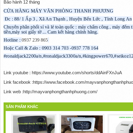
Bảo hành 12 tháng
CỬA HÀNG MÁY VĂN PHÒNG THANH PHƯƠNG
Đc : 88/ 1 Ấp 3 , Xã An Thạnh , Huyện Bến Lức , Tỉnh Long An
Chuyên phân phối sỉ và lẻ toàn quốc : máy chấm công , máy đếm ti
tiền,máy soi giấy tờ ... Cam kết hàng chính hãng.
Hotline :
0937 239 865
Hoặc Call & Zalo : 0903 314 703 -0937 778 164
#ronaldjack2200a/n,#ronaldjack3300a/n,#kingpower670,#seik
Link youtube : https://www.youtube.com/shorts/ddAinFXnJuA
Link facebook :https://www.facebook.com/mayvanphongthanhphu
Link web :http://mayvanphongthanhphuong.com/
SẢN PHẨM KHÁC