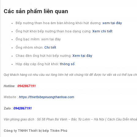
Các sản phẩm liên quan
Bếp nướng than hoa âm bàn không khói hút dương:
xem tại đây
Ống hút khói bếp nướng than hoa dạng cứng:
Xem chi tiết
Ống bạc mềm: xem tại đây
Ống nhôm nhún:
Chi tiết
Chao đèn ống hút hói bếp nướng:
Xem tại đây
Hộp dây cáp ống hút khói:
thông số
Quý khách hàng có nhu cầu vui lòng liên hệ với chúng tôi để được tư vấn và có thể lựa
Hotline
:
0942867191
Website
:
https://thietbibepnuongthanhoa.com
Z
alo
:
0942867191
Văn phòng giao dịch : Số 58 Phan Bá Vành – Bắc Từ Liêm – Hà Nội ( Cách Cầu Diễn kho
Công ty TNHH Thiết bị bếp Thiên Phú