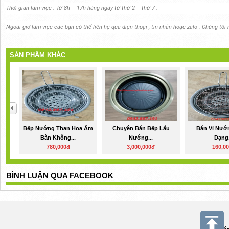
Thời gian làm việc : Từ 8h – 17h hàng ngày từ thứ 2 – thứ 7 .
Ngoài giờ làm việc các bạn có thể liên hệ qua điện thoại , tin nhắn hoặc zalo . Chúng tôi 
SẢN PHẨM KHÁC
Bếp Nướng Than Hoa Âm
Chuyên Bán Bếp Lẩu
Bán Vỉ Nướ
Bàn Không...
Nướng...
Dạng.
780,000đ
3,000,000đ
160,0
BÌNH LUẬN QUA FACEBOOK