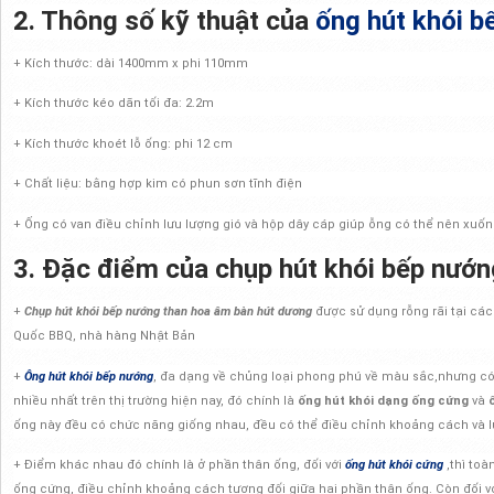
2. Thông số kỹ thuật của
ống hút khói b
+ Kích thước: dài 1400mm x phi 110mm
+ Kích thước kéo dãn tối đa: 2.2m
+ Kích thước khoét lỗ ống: phi 12 cm
+ Chất liệu: bằng hợp kim có phun sơn tĩnh điện
+ Ống có van điều chỉnh lưu lượng gió và hộp dây cáp giúp ỗng có thể nên xuốn
3. Đặc điểm của chụp hút khói bếp nướn
+
Chụp hút khói bếp nướng than hoa âm bàn hút dương
được sử dụng rỗng rãi tại cá
Quốc BBQ, nhà hàng Nhật Bản
+
Ông hút khói bếp nướng
, đa dạng về chủng loại phong phú về màu sắc,nhưng c
nhiều nhất trên thị trường hiện nay, đó chính là
ống hút khói dạng ống cứng
và
ống này đều có chức năng giống nhau, đều có thể điều chỉnh khoảng cách và l
+ Điểm khác nhau đó chính là ở phần thân ống, đối với
ống hút khói cứng
,thì toà
ống cứng, điều chỉnh khoảng cách tương đối giữa hai phần thân ống. Còn đối v