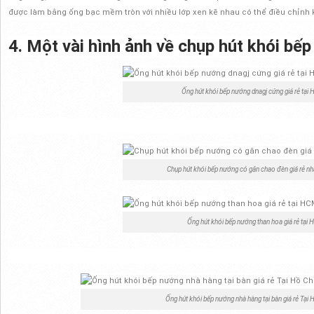
được làm bằng ống bạc mềm tròn với nhiều lớp xen kẽ nhau có thể điều chỉnh
T
4. Một vài hình ảnh về chụp hút khói bếp
Ống hút khói bếp nướng dnagj cứng giá rẻ tại 
Chụp hút khói bếp nướng có găn chao đèn giá rẻ nh
Ống hút khói bếp nướng than hoa giá rẻ tại
Ống hút khói bếp nướng nhà hàng tại bàn giá rẻ Tại 