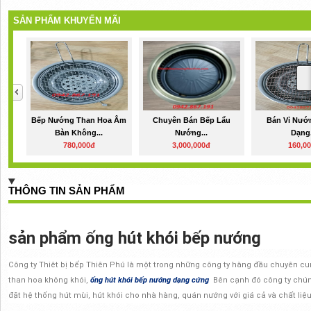
SẢN PHẨM KHUYẾN MÃI
Bếp Nướng Than Hoa Âm
Chuyên Bán Bếp Lẩu
Bán Vỉ Nướ
Bàn Không...
Nướng...
Dạng.
780,000đ
3,000,000đ
160,0
THÔNG TIN SẢN PHẨM
sản phẩm ống hút khói bếp nướng
Công ty Thiêt bị bếp Thiên Phú là một trong những công ty hàng đầu chuyên cu
than hoa không khói,
ống hút khói bếp nướng dạng cứng
Bên cạnh đó công ty chúng
đặt hệ thống hút mùi, hút khói cho nhà hàng, quán nướng với giá cả và chất liệu 