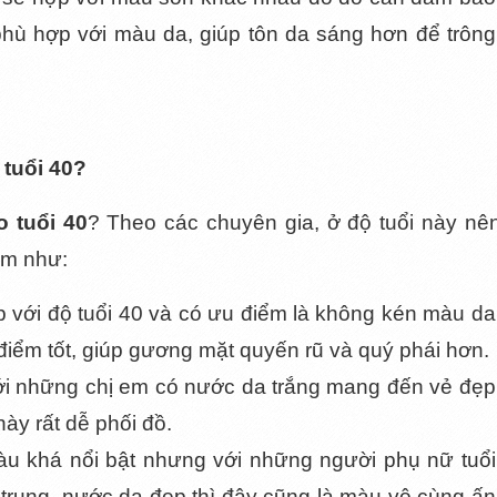
ù hợp với màu da, giúp tôn da sáng hơn để trông 
tuổi 40? 
 tuổi 40
? Theo các chuyên gia, ở độ tuổi này nên
ầm như: 
 với độ tuổi 40 và có ưu điểm là không kén màu da 
iểm tốt, giúp gương mặt quyến rũ và quý phái hơn.
i những chị em có nước da trắng mang đến vẻ đẹp 
y rất dễ phối đồ. 
àu khá nổi bật nhưng với những người phụ nữ tuổi 
trung, nước da đẹp thì đây cũng là màu vô cùng ấn 