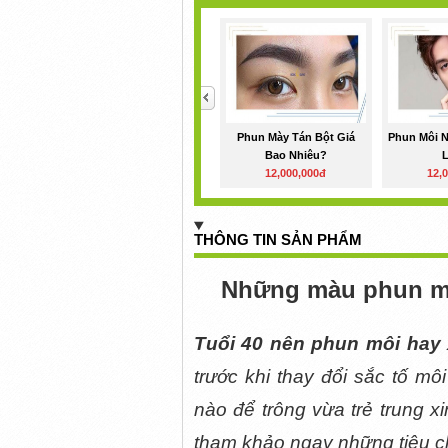
<
Phun Mày Tán Bột Giá
Phun Môi N
Bao Nhiêu?
L
12,000,000đ
12,
THÔNG TIN SẢN PHẨM
Những màu phun môi
Tuổi 40 nên phun môi hay
trước khi thay đổi sắc tố mô
nào để trông vừa trẻ trung x
tham khảo ngay những tiêu c