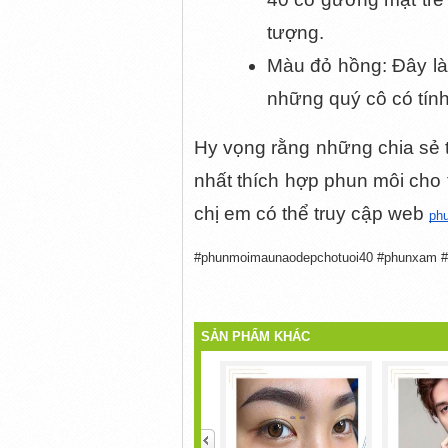
tượng. 
Màu đỏ hồng: Đây là
những quý cô có tính
Hy vọng rằng những chia sẻ t
nhất thích hợp phun môi cho 
chị em có thể truy cập web 
ph
#phunmoimaunaodepchotuoi40 #phunxam
SẢN PHẨM KHÁC
<