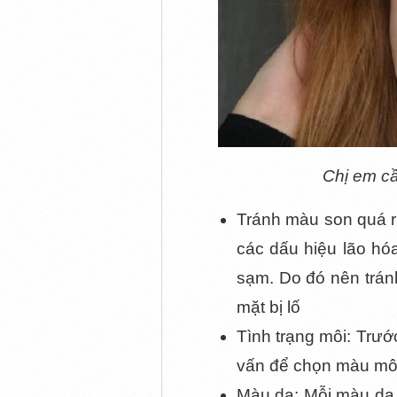
Chị em cầ
Tránh màu son quá rực
các dấu hiệu lão hó
sạm. Do đó nên trán
mặt bị lố
Tình trạng môi: Trướ
vấn để chọn màu môi 
Màu da: Mỗi màu da 