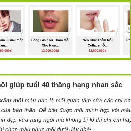
am – Giải Pháp
Bảng Giá Khử Thâm Môi
Nên Khử Thâm Môi
Re
àm...
Cho Nam...
Collagen Ở...
000,000đ
12,000,000đ
12,000,000đ
 giúp tuổi 40 thăng hạng nhan sắc 
 xăm môi 
màu nào là mối quan tâm của các chị em
i của bản thân. Để biết được môi mình hợp với màu
inh đẹp vừa rạng ngời mà không bị lố thì chị em hãy
hí chọn màu phun môi dưới đây nhé!