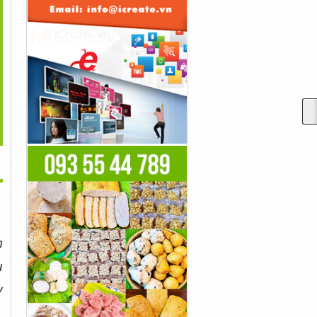
>
view Ưu Nhược Điểm
Top 3 Cách Xóa Xăm Lông
Gợi Ý 3 Công Nghệ Làm
Của Công...
Mày Đơn...
Chân Mày...
12,000,000đ
12,000,000đ
12,000,000đ
 
 
 