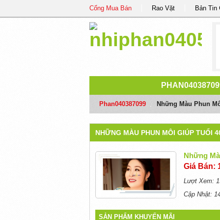
Cổng Mua Bán
Rao Vặt
Bản Tin
PHAN04038709
Phan040387099
/
Những Màu Phun Môi
NHỮNG MÀU PHUN MÔI GIÚP TUỔI 
Những Màu
Giá Bán: 
Lượt Xem: 1
Cập Nhật: 1
SẢN PHẨM KHUYẾN MÃI