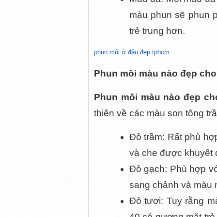
màu phun sẽ phun ph
trẻ trung hơn. 
phun môi ở đâu đẹp tphcm
Phun môi màu nào đẹp cho 
Phun môi màu nào đẹp cho
thiên về các màu son tông tr
Đỏ trầm: Rất phù hợp
và che được khuyết đ
Đỏ gạch: Phù hợp vớ
sang chảnh và màu nà
Đỏ tươi: Tuy rằng m
40 có gương mặt trẻ 