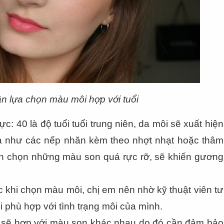
n lựa chọn màu môi hợp với tuổi 
: 40 là độ tuổi tuổi trung niên, da môi sẽ xuất hiện 
a như các nếp nhăn kèm theo nhợt nhạt hoặc thâm 
h chọn những màu son quá rực rỡ, sẽ khiến gương 
c khi chọn màu môi, chị em nên nhờ kỹ thuật viên tư 
phù hợp với tình trạng môi của mình. 
sẽ hợp với màu son khác nhau do đó cần đảm bảo 