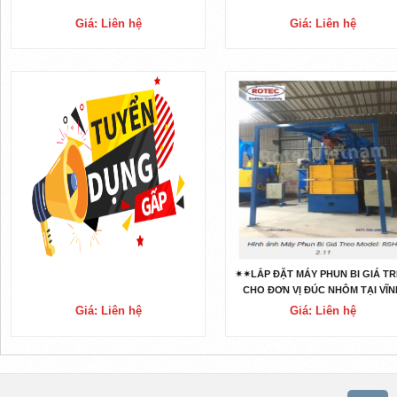
Giá: Liên hệ
Giá: Liên hệ
✴✴LẮP ĐẶT MÁY PHUN BI GIÁ T
CHO ĐƠN VỊ ĐÚC NHÔM TẠI VĨN
PHÚC ✴️✴️
Giá: Liên hệ
Giá: Liên hệ