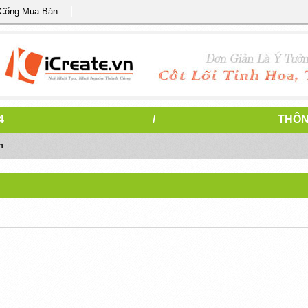
 Cổng Mua Bán
4
/
THÔN
n