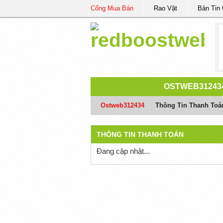
Cổng Mua Bán
Rao Vặt
Bản Tin
OSTWEB31243
Ostweb312434
/
Thông Tin Thanh Toá
THÔNG TIN THANH TOÁN
Đang cập nhật...