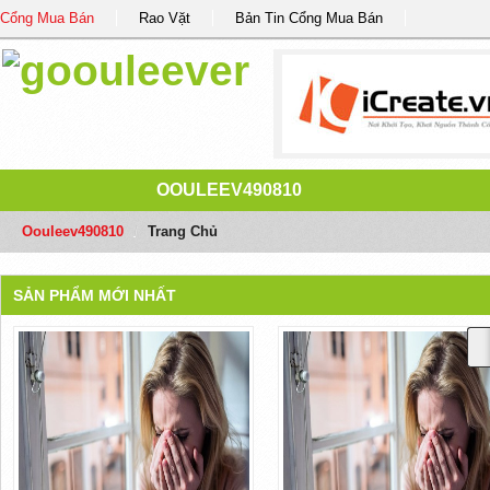
Cổng Mua Bán
Rao Vặt
Bản Tin Cổng Mua Bán
OOULEEV490810
Oouleev490810
/
Trang Chủ
SẢN PHẨM MỚI NHẤT