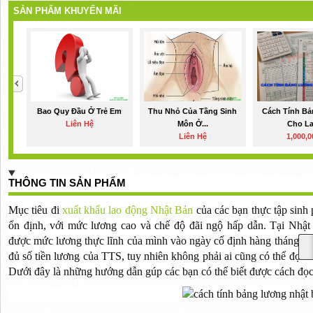
SẢN PHẨM KHUYẾN MÃI
Bao Quy Đầu Ở Trẻ Em
Thu Nhỏ Của Tầng Sinh
Cách Tính B
Liên Hệ
Môn Ở...
Cho La
Liên Hệ
1,000,
THÔNG TIN SẢN PHẨM
Mục tiêu đi
xuất khẩu lao động Nhật Bản
của các bạn thực tập sinh
ổn định, với mức lương cao và chế độ đãi ngộ hấp dẫn. Tại Nhật
được mức lương thực lĩnh của mình vào ngày cố định hàng tháng th
đủ số tiền lương của TTS, tuy nhiên không phải ai cũng có thể đọc và 
Dưới đây là những hướng dẫn gúp các bạn có thể biết được cách đọc