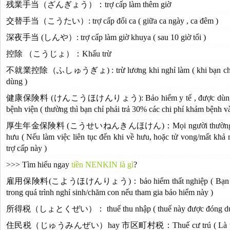
残業手当（ざんぎょう）：trợ cấp làm thêm giờ
交替手当（こうたい）: trợ cấp đổi ca ( giữa ca ngày , ca đêm )
深夜手当 (しんや）: trợ cấp làm giờ khuya ( sau 10 giờ tối )
控除 （こうじょ）：Khấu trừ
不就業控除（ふしゅうぎょ) : trừ lương khi nghỉ làm ( khi bạn chưa c
dùng )
健康保険料 (けんこうほけんりょう): Bảo hiểm y tế , được dùng khi k
bệnh viện ( thường thì bạn chỉ phải trả 30% các chi phí khám bệnh và 
厚生年金保険料 (こうせいねんきんほけん)：Mọi người thường gọi tắt là
hưu ( Nếu làm việc liên tục đến khi về hưu, hoặc tử vong/mất khả
trợ cấp này )
>>> Tìm hiểu ngay
tiền NENKIN là gì
?
雇用保険料(こようほけんりょう)：bảo hiểm thất nghiệp ( Bạn sẽ nhận 
trong quá trình nghỉ sinh/chăm con nếu tham gia bảo hiểm này )
所得税（しょとくぜい）： thuế thu nhập ( thuế này được đóng dựa th
住民税（じゅうみんぜい）hay 市区町村税：Thuế cư trú ( Là thuế bạn 