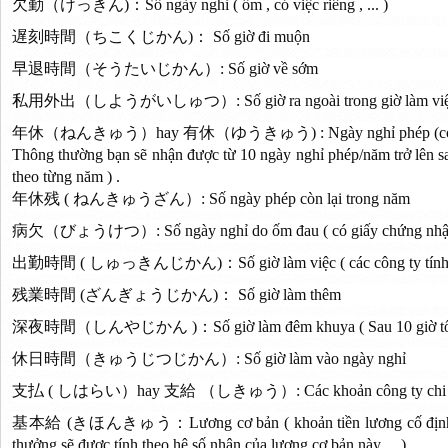
欠勤（けっきん)：Số ngày nghỉ ( ốm , có việc riêng , ... )
遅刻時間（ちこくじかん)： Số giờ đi muộn
早退時間（そうたいじかん）: Số giờ về sớm
私用外出（しようがいしゅつ）: Số giờ ra ngoài trong giờ làm vi
年休（ねんきゅう）hay 有休（ゆうきゅう) : Ngày nghỉ phép (có l
Thông thường bạn sẽ nhận được từ 10 ngày nghỉ phép/năm trở lên sa
theo từng năm ) .
年休残 ( ねんきゅうざん）: Số ngày phép còn lại trong năm
病欠（びょうけつ）: Số ngày nghỉ do ốm đau ( có giấy chứng nhận củ
出勤時間 ( しゅっきんじかん)：Số giờ làm việc ( các công ty tính lư
残業時間 (ざんぎょうじかん)： Số giờ làm thêm
深夜時間（しんやじかん )：Số giờ làm đêm khuya ( Sau 10 giờ tối , l
休日時間（きゅうじつじかん）: Số giờ làm vào ngày nghỉ
支払 ( しはらい）hay 支給 （しきゅう）: Các khoản công ty chi tr
基本給 (きほんきゅう：Lương cơ bản ( khoản tiền lương cố định mà c
thưởng sẽ được tính theo hệ số nhân của lương cơ bản này ... )