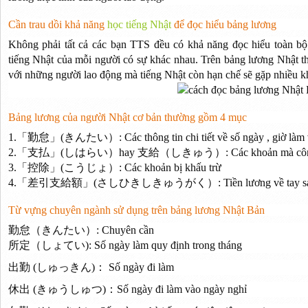
Cần trau dồi khả năng
học tiếng Nhật
để đọc hiểu bảng lương
Không phải tất cả các bạn TTS đều có khả năng đọc hiểu toàn bộ t
tiếng Nhật của mỗi người có sự khác nhau. Trên bảng lương Nhật 
với những người lao động mà tiếng Nhật còn hạn chế sẽ gặp nhiều k
Bảng lương của người Nhật cơ bản thường gồm 4 mục
1.「勤怠」(きんたい）: Các thông tin chi tiết về số ngày , giờ làm vi
2.「支払」(しはらい）hay 支給（しきゅう）: Các khoản mà công ty c
3.「控除」(こうじょ）: Các khoản bị khấu trừ
4.「差引支給額」(さしひきしきゅうがく）: Tiền lương về tay sau k
Từ vựng chuyên ngành sử dụng trên bảng lương Nhật Bản
勤怠（きんたい）: Chuyên cần
所定（しょてい): Số ngày làm quy định trong tháng
出勤 (しゅっきん)： Số ngày đi làm
休出 (きゅうしゅつ)：Số ngày đi làm vào ngày nghỉ