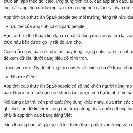
App tính calo thức ăn Sparkpeople tạo môi trường riêng rất hữu dụ
ưu thế của app tính calo Spark people:
Bạn sở hữu thể thuận tiện tạo ra nhật kí dùng món ăn và lưu lại v
thức nấu bếp được gợi ý rất dễ làm cho.
Cuối mỗi ngày, bạn sở hữu thể thấy tổng lượng calo, carbs, chất bé
để xem dữ liệu dưới dạng biểu đồ hình tròn.
Trang web với đầy đủ những tài nguyên về nhiều chủ đề khác nhau
Nhược điểm:
App tính calo thức ăn Sparkpeople có sẽ thể khiến người dùng mớ
báo. Người mới sử dụng sẽ không biết được nên hội tụ như thế nà
Nội dung dàn trải trên phổ quát ứng dụng khác nhau, dựa trên các
ghi nhớ các dữ liệu trên cùng một trang đồng nhất. những thông tin
phải là app tính calo bằng tiếng Việt
thỉnh thoảng bạn sẽ gặp sự cố lúc thêm thực phẩm vào trong vận 