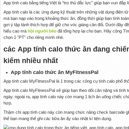
App tính calo bằng tiếng Việt là “trợ thủ đắc lực” giúp bạn vun đắp 
App tính calo là các ứng dụng kỹ thuật trên những vật dụng điện 
mà bạn nạp vào trong khoảng thức ăn, đồng thời giúp bạn tính to
gợi ý tập tành thích hợp để giữ cho vóc giáng cân đối. Dưới đây đ
hiểu cao mà
hội người béo
đã tổng hợp lại cho bạn. Hãy cộng Tìm 
chọn 1 "PT" cho riêng mình nhé.
các App tính calo thức ăn đang chiế
kiếm nhiều nhất
App tính calo thức ăn MyFitnessPal
App tính calo MyFitnessPal là 1 trong các công cụ tính calo phổ th
App tính calo MyFitnessPal sẽ giúp bạn theo dõi cân nặng và tính t
ngày. ngoài ra, app tính calo này còn mang 1 lịch ăn uống chiếc chấ
hợp.
Thậm chí app tính calo này còn mang chức năng check barcode gh
thế bạn mang thể ghi các bữa ăn ấy vào nhật kí tiện dụng.