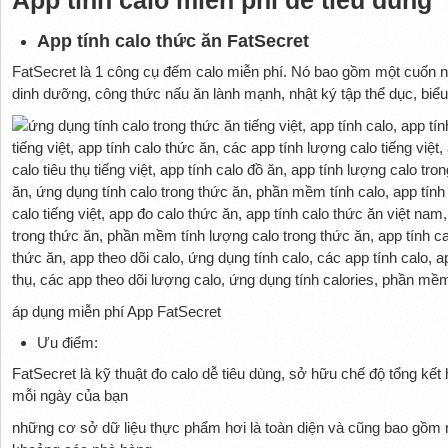
App tính calo miễn phí dễ tiêu dùng
App tính calo thức ăn FatSecret
FatSecret là 1 công cụ đếm calo miễn phí. Nó bao gồm một cuốn n
dinh dưỡng, công thức nấu ăn lành mạnh, nhật ký tập thể dục, biểu
áp dụng miễn phí App FatSecret
Ưu điểm:
FatSecret là kỹ thuật đo calo dễ tiêu dùng, sở hữu chế độ tổng kết 
mỗi ngày của bạn
những cơ sở dữ liệu thực phẩm hơi là toàn diện và cũng bao gồm nh