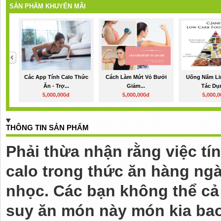
SẢN PHẨM KHUYẾN MÃI
Các App Tính Calo Thức
Cách Làm Mứt Vỏ Bưởi
Uống Nấm Li
Ăn - Trợ...
Giảm...
Tác Dụn
5,000,000đ
5,000,000đ
5,000,
THÔNG TIN SẢN PHẨM
Phải thừa nhận rằng việc tí
calo trong thức ăn hàng ngà
nhọc. Các bạn không thể cả
suy ăn món này món kia bao