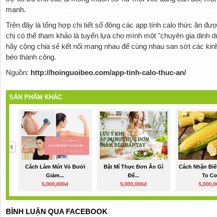
mạnh.
Trên đây là tổng hợp chi tiết số đông các app tính calo thức ăn đư
chị có thể tham khảo là tuyển lựa cho mình một "chuyên gia dinh 
hãy cộng chia sẻ kết nối mang nhau để cùng nhau san sớt các ki
béo thành công.
Nguồn:
http://hoinguoibeo.com/app-tinh-calo-thuc-an/
SẢN PHẨM KHÁC
Cách Làm Mứt Vỏ Bưởi
Bật Mí Thực Đơn Ăn Gì
Cách Nhận Biế
Giảm...
Để...
To Cơ
5,000,000đ
5,000,000đ
5,000,
BÌNH LUẬN QUA FACEBOOK