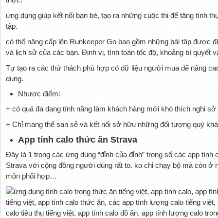
ứng dụng giúp kết nối bạn bè, tạo ra những cuộc thi để tăng tính t
tập.
có thể nâng cấp lên Runkeeper Go bao gồm những bài tập được điều
và lịch sử của các bạn. Định vị, tính toán tốc độ, khoảng bí quyết 
Tự tạo ra các thử thách phù hợp có dữ liệu người mua để nâng cao
dụng.
Nhược điểm:
+ có quá đa dạng tính năng làm khách hàng mới khó thích nghi s
+ Chỉ mang thể san sẻ và kết nối sở hữu những đối tượng quý khá
App tính calo thức ăn Strava
Đây là 1 trong các ứng dụng “đỉnh của đỉnh” trong số các app tính c
Strava với cộng đồng người dùng rất to. ko chỉ chạy bộ mà còn ở 
môn phối hợp…