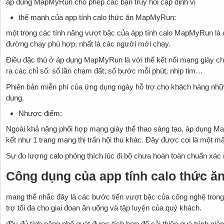
áp dụng MapMyRun cho phép các bạn truy hỏi cập định vị
thế mạnh của app tính calo thức ăn MapMyRun:
một trong các tính năng vượt bậc của ápp tính calo MapMyRun là 
đường chạy phù hợp, nhất là các người mới chạy.
Điều đặc thù ở áp dụng MapMyRun là với thể kết nối mang giày c
ra các chỉ số: số lần chạm đất, số bước mỗi phút, nhịp tim…
Phiên bản miễn phí của ứng dụng ngày hỗ trợ cho khách hàng nhữn
dụng.
Nhược điểm:
Ngoài khả năng phối hợp mang giày thể thao sáng tạo, áp dụng M
kết như 1 trang mạng thị trấn hội thu khác. Đây được coi là một mặ
Sự đo lượng calo phóng thích lúc đi bộ chưa hoàn toàn chuẩn xác
Công dụng của app tính calo thức ă
mang thể nhắc đây là các bước tiến vượt bậc của công nghệ trong t
trợ tối đa cho giai đoạn ăn uống và tập luyện của quý khách.
đầy đủ tính năng phổ quát được tích hợp để cải thiện quá trình giả