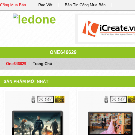
Cổng Mua Bán
Rao Vặt
Bản Tin Cổng Mua Bán
ONE646629
One646629
/
Trang Chủ
SẢN PHẨM MỚI NHẤT