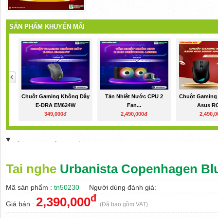
SẢN PHẨM KHUYẾN MÃI
Chuột Gaming Không Dây
Tản Nhiệt Nước CPU 2
Chuột Gaming
E-DRA EM624W
Fan...
Asus RO
349,000đ
2,490,000đ
2,490,
THÔNG TIN SẢN PHẨM
Tai nghe
Urbanista Copenhagen Bl
Mã sản phẩm
:
tn50230
Người dùng đánh giá:
đ
2,390,000
Giá bán :
(Đã bao gồm VAT)