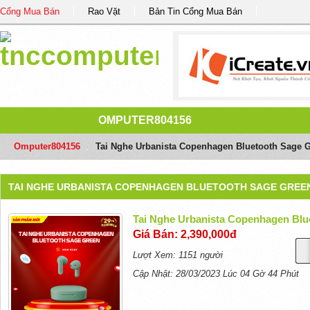
Cổng Mua Bán
Rao Vặt
Bản Tin Cổng Mua Bán
OMPUTER804156
Omputer804156
/
Tai Nghe Urbanista Copenhagen Bluetooth Sage 
TAI NGHE URBANISTA COPENHAGEN BLUETOOTH SAGE GREE
Tai Nghe Urbanista Copenhagen Blu
Giá Bán: 2,390,000đ
Lượt Xem: 1151 người
Cập Nhật: 28/03/2023 Lúc 04 Gờ 44 Phút