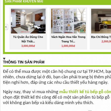
SẢN PHẨM KHUYẾN MÃI
Tủ Quần Áo Dùng Cho
Vách Ngăn Hoa Văn Trong
Địa Chỉ Đóng T
Nội Thất...
Trang Trí...
2,000,
3,000,000đ
1,000,000đ
THÔNG TIN SẢN PHẨM
Để có thể mua được một căn hộ chung cư tại TP.HCM, bạn
nhiên, chưa dừng lại ở đó, bạn cần phải trang bị thêm p
tiện nghi hơn, đáp ứng các nhu cầu thiết yếu hàng ngày.
Ngày nay, thay vì mua những 
mẫu thiết kế tủ bếp gỗ cô
chọn đặt thiết kế thi công để có một sản phẩm tủ bếp gỗ
với không gian bếp và kiểu dáng mình yêu thích.