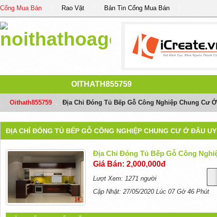
Cổng Mua Bán
Rao Vặt
Bản Tin Cổng Mua Bán
OITHATH855759
Oithath855759
/
Địa Chỉ Đóng Tủ Bếp Gỗ Công Nghiệp Chung Cư Ở 
ĐỊA CHỈ ĐÓNG TỦ BẾP GỖ CÔNG NGHIỆP CHUNG CƯ Ở ĐÂU UY 
Địa Chỉ Đóng Tủ Bếp Gỗ Công Nghi
Giá Bán: 2,000,000đ
Lượt Xem: 1271 người
Cập Nhật: 27/05/2020 Lúc 07 Gờ 46 Phút