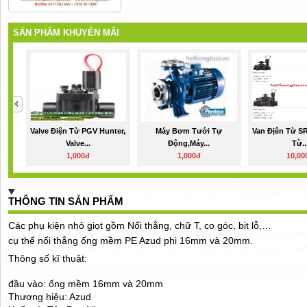
SẢN PHẨM KHUYẾN MÃI
Valve Điện Từ PGV Hunter,
Máy Bơm Tưới Tự
Van Địên Từ SR
Valve...
Động,máy...
Từ..
1,000đ
1,000đ
10,00
THÔNG TIN SẢN PHẨM
Các phụ kiện nhỏ giọt gồm Nối thẳng, chữ T, co góc, bịt lỗ,…
cụ thể nối thẳng ống mềm PE Azud phi 16mm và 20mm.
Thông số kĩ thuật:
đầu vào: ống mềm 16mm và 20mm
Thương hiệu: Azud