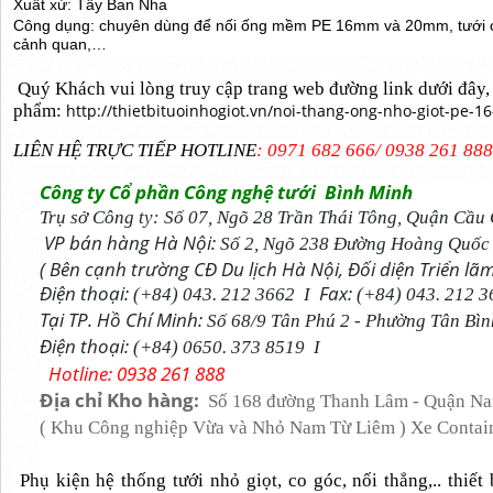
Xuất xứ: Tây Ban Nha
Công dụng: chuyên dùng để nối ống mềm PE 16mm và 20mm, tưới cây
cảnh quan,…
Quý Khách vui lòng truy cập trang web đường link dưới đây, đ
phẩm:
http://thietbituoinhogiot.vn/noi-thang-ong-nho-giot-pe-1
LIÊN HỆ TRỰC TIẾP HOTLINE
: 0971 682 666/ 0938 261 88
Công ty Cổ phần Công nghệ tưới
Bình Minh
Trụ sở Công ty:
Số 07, Ngõ 28 Trần Thái Tông, Quận Cầu 
VP bán hàng
Hà Nội:
Số 2, Ngõ 238 Đường Hoàng Quốc V
( Bên cạnh trường CĐ Du lịch Hà Nội, Đối diện Triển l
Điện thoại:
Fax:
(+84) 043. 212 3662 I
(+84) 043. 212 
Tại TP. Hồ Chí Minh:
Số 68/9 Tân Phú 2 - Phường Tân Bình
Điện thoại:
(+84) 0650. 373 8519 I
Hotline: 0938 261 888
Địa chỉ Kho hàng:
Số 168 đường Thanh Lâm - Quận Nam
( Khu Công nghiệp Vừa và Nhỏ Nam Từ Liêm ) Xe Contai
Phụ kiện hệ thống tưới nhỏ giọt, co góc, nối thẳng,.. thiết 