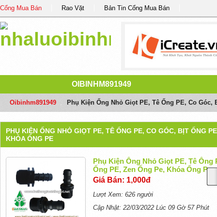
Cổng Mua Bán
Rao Vặt
Bản Tin Cổng Mua Bán
OIBINHM891949
Oibinhm891949
/
Phụ Kiện Ống Nhỏ Giọt PE, Tê Ống PE, Co Góc, 
PHỤ KIỆN ỐNG NHỎ GIỌT PE, TÊ ỐNG PE, CO GÓC, BỊT ỐNG PE
KHÓA ỐNG PE
Phụ Kiện Ống Nhỏ Giọt PE, Tê Ống 
Ống PE, Zen Ống Pe, Khóa Ống Pe
Giá Bán: 1,000đ
Lượt Xem: 626 người
Cập Nhật: 22/03/2022 Lúc 09 Gờ 57 Phút