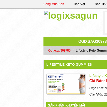
Cổng Mua Bán
Rao Vặt
Bản Tin
OGIXSAG30978
Ogixsag309785
/
Lifestyle Keto Gumm
LIFESTYLE KETO GUMMIES
Lifestyle
Giá Bán: 
Lượt Xem: 9
Cập Nhật: 2
SẢN PHẨM KHUYẾN MÃI