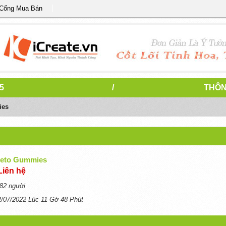
 Cổng Mua Bán
5
/
THÔN
ies
 Keto Gummies
Liên hệ
82 người
2/07/2022 Lúc 11 Gờ 48 Phút