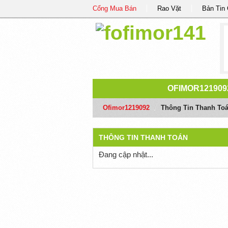
Cổng Mua Bán
Rao Vặt
Bản Tin
OFIMOR121909
Ofimor1219092
/
Thông Tin Thanh To
THÔNG TIN THANH TOÁN
Đang cập nhật...