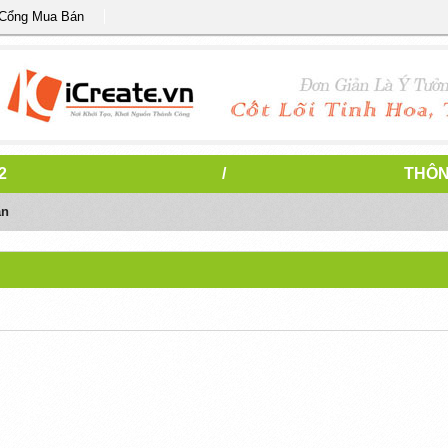
 Cổng Mua Bán
2
/
THÔN
án