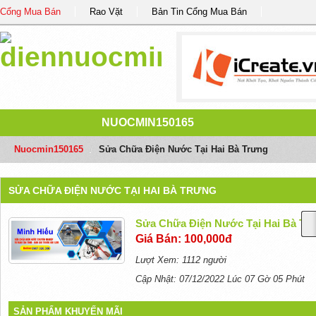
Cổng Mua Bán
Rao Vặt
Bản Tin Cổng Mua Bán
NUOCMIN150165
Nuocmin150165
/
Sửa Chữa Điện Nước Tại Hai Bà Trưng
SỬA CHỮA ĐIỆN NƯỚC TẠI HAI BÀ TRƯNG
Sửa Chữa Điện Nước Tại Hai Bà Tr
Giá Bán: 100,000đ
Lượt Xem: 1112 người
Cập Nhật: 07/12/2022 Lúc 07 Gờ 05 Phút
SẢN PHẨM KHUYẾN MÃI