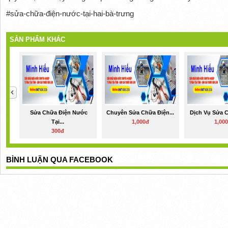
#sửa-chữa-điện-nước-tại-hai-bà-trưng
SẢN PHẨM KHÁC
Sửa Chữa Điện Nước
Chuyên Sửa Chữa Điện...
Dịch Vụ Sửa C
Tại...
1,000đ
1,00
300đ
BÌNH LUẬN QUA FACEBOOK