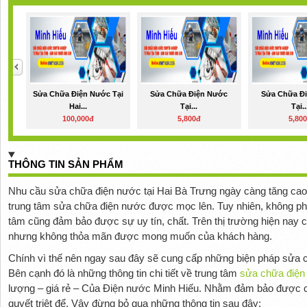
Sửa Chữa Điện Nước Tại
Sửa Chữa Điện Nước
Sửa Chữa Đ
Hai...
Tại...
Tại..
100,000đ
5,800đ
5,80
THÔNG TIN SẢN PHẨM
Nhu cầu sửa chữa điện nước tại Hai Bà Trưng ngày càng tăng cao k
trung tâm sửa chữa điện nước được mọc lên. Tuy nhiên, không ph
tâm cũng đảm bảo được sự uy tín, chất. Trên thị trường hiện nay c
nhưng không thỏa mãn được mong muốn của khách hàng.
Chính vì thế nên ngay sau đây sẽ cung cấp những biện pháp sửa c
Bên cạnh đó là những thông tin chi tiết về trung tâm
sửa chữa điện 
lượng – giá rẻ – Của Điện nước Minh Hiếu. Nhằm đảm bảo được c
quyết triệt để. Vậy đừng bỏ qua những thông tin sau đây: