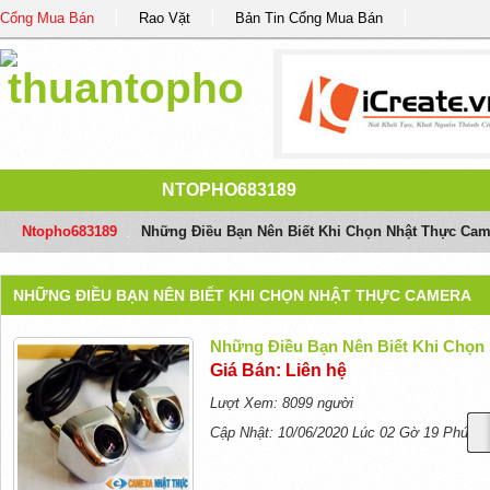
Cổng Mua Bán
Rao Vặt
Bản Tin Cổng Mua Bán
NTOPHO683189
Ntopho683189
/
Những Điều Bạn Nên Biết Khi Chọn Nhật Thực Cam
NHỮNG ĐIỀU BẠN NÊN BIẾT KHI CHỌN NHẬT THỰC CAMERA
Những Điều Bạn Nên Biết Khi Chọn
Giá Bán: Liên hệ
Lượt Xem: 8099 người
Cập Nhật: 10/06/2020 Lúc 02 Gờ 19 Phút