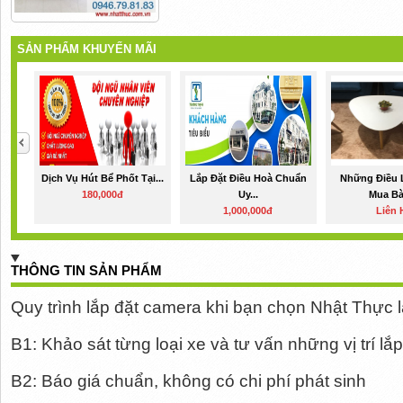
SẢN PHẨM KHUYẾN MÃI
Dịch Vụ Hút Bể Phốt Tại...
Lắp Đặt Điều Hoà Chuẩn
Những Điều 
180,000đ
Uy...
Mua Bà
1,000,000đ
Liên 
THÔNG TIN SẢN PHẨM
Quy trình lắp đặt camera khi bạn chọn Nhật Thực 
B1: Khảo sát từng loại xe và tư vấn những vị trí lắp
B2: Báo giá chuẩn, không có chi phí phát sinh