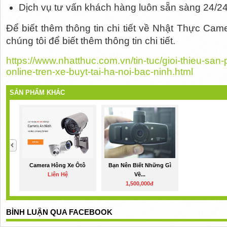
Dịch vụ tư vấn khách hàng luôn sẵn sàng 24/24
Để biết thêm thông tin chi tiết về Nhật Thực Cam
chúng tôi để biết thêm thông tin chi tiết.
https://www.nhatthuc.com.vn/tin-tuc/gioi-thieu-sa
online-tren-xe-buyt-tai-ha-noi-bac-ninh.html
SẢN PHẨM KHÁC
Camera Hông Xe Ôtô
Bạn Nên Biết Những Gì
Liên Hệ
Về...
1,500,000đ
BÌNH LUẬN QUA FACEBOOK