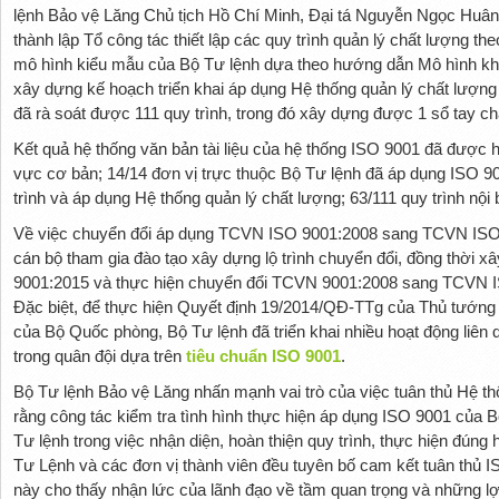
lệnh Bảo vệ Lăng Chủ tịch Hồ Chí Minh, Đại tá Nguyễn Ngọc Huân
thành lập Tổ công tác thiết lập các quy trình quản lý chất lượng t
mô hình kiểu mẫu của Bộ Tư lệnh dựa theo hướng dẫn Mô hình kh
xây dựng kế hoạch triển khai áp dụng Hệ thống quản lý chất lượng
đã rà soát được 111 quy trình, trong đó xây dựng được 1 sổ tay ch
Kết quả hệ thống văn bản tài liệu của hệ thống ISO 9001 đã được h
vực cơ bản; 14/14 đơn vị trực thuộc Bộ Tư lệnh đã áp dụng ISO 90
trình và áp dụng Hệ thống quản lý chất lượng; 63/111 quy trình n
Về việc chuyển đổi áp dụng TCVN ISO 9001:2008 sang TCVN ISO 
cán bộ tham gia đào tạo xây dựng lộ trình chuyển đổi, đồng thời 
9001:2015 và thực hiện chuyển đổi TCVN 9001:2008 sang TCVN ISO
Đặc biệt, để thực hiện Quyết định 19/2014/QĐ-TTg của Thủ tướ
của Bộ Quốc phòng, Bộ Tư lệnh đã triển khai nhiều hoạt động liên q
trong quân đội dựa trên
tiêu chuẩn ISO 9001
.
Bộ Tư lệnh Bảo vệ Lăng nhấn mạnh vai trò của việc tuân thủ Hệ t
rằng công tác kiểm tra tình hình thực hiện áp dụng ISO 9001 của
Tư lệnh trong việc nhận diện, hoàn thiện quy trình, thực hiện đún
Tư Lệnh và các đơn vị thành viên đều tuyên bố cam kết tuân thủ 
này cho thấy nhận lức của lãnh đạo về tầm quan trọng và những lợ