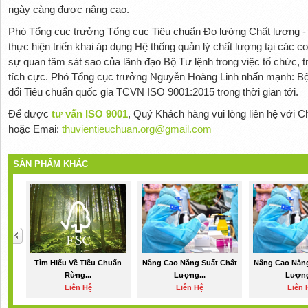
ngày càng được nâng cao.
Phó Tổng cục trưởng Tổng cục Tiêu chuẩn Đo lường Chất lượng -
thực hiện triển khai áp dụng Hệ thống quản lý chất lượng tại các c
sự quan tâm sát sao của lãnh đạo Bộ Tư lệnh trong việc tổ chức, t
tích cực. Phó Tổng cục trưởng Nguyễn Hoàng Linh nhấn mạnh: Bộ
đổi Tiêu chuẩn quốc gia TCVN ISO 9001:2015 trong thời gian tới.
Để được
tư vấn ISO 9001
, Quý Khách hàng vui lòng liên hệ với C
hoặc Emai:
thuvientieuchuan.org@gmail.com
SẢN PHẨM KHÁC
Tìm Hiểu Về Tiêu Chuẩn
Nâng Cao Năng Suất Chất
Nâng Cao Năng
Rừng...
Lượng...
Lượng
Liên Hệ
Liên Hệ
Liên 