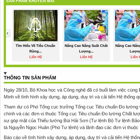
SẢN PHẨM KHUYẾN MÃI
Tìm Hiểu Về Tiêu Chuẩn
Nâng Cao Năng Suất Chất
Nâng Cao Năng
Rừng...
Lượng...
Lượng
Liên Hệ
Liên Hệ
Liên 
THÔNG TIN SẢN PHẨM
Ngày 28/10, Bộ Khoa học và Công nghệ đã có buổi làm việc cùng 
Minh về tình hình xây dựng, áp dụng, duy trì và cải tiến Hệ thống 
Tham dự có Phó Tổng cục trưởng Tổng cục Tiêu chuẩn Đo lường Ch
chính và các đơn vị thuộc Tổng cục Tiêu chuẩn Đo lường Chất lượ
sự góp mặt của Thiếu tướng Bùi Hải Sơn (Tư lệnh Bộ Tư lệnh Bảo
tá Nguyễn Ngọc Huân (Phó Tư lệnh) và lãnh đạo các đơn vị thuộc 
Báo cáo về tình hình xây dựng, áp dụng, duy trì và cải tiến Hệ thố