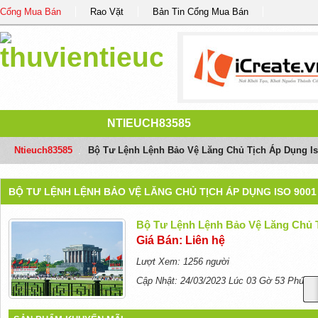
Cổng Mua Bán
Rao Vặt
Bản Tin Cổng Mua Bán
NTIEUCH83585
Ntieuch83585
/
Bộ Tư Lệnh Lệnh Bảo Vệ Lăng Chủ Tịch Áp Dụng Is
BỘ TƯ LỆNH LỆNH BẢO VỆ LĂNG CHỦ TỊCH ÁP DỤNG ISO 9001
Bộ Tư Lệnh Lệnh Bảo Vệ Lăng Chủ T
Giá Bán: Liên hệ
Lượt Xem: 1256 người
Cập Nhật: 24/03/2023 Lúc 03 Gờ 53 Phút