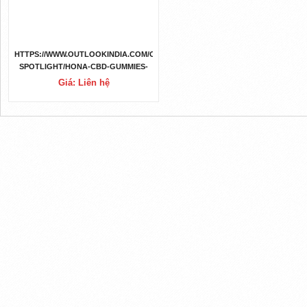
HTTPS://WWW.OUTLOOKINDIA.COM/OUTLOOK-
SPOTLIGHT/HONA-CBD-GUMMIES-
REVIEWS-PROS-OR-CONS-EXPOSED-
Giá: Liên hệ
DOES-HONA-CBD-WORTH-39-95-
PRICE--NEWS-272214