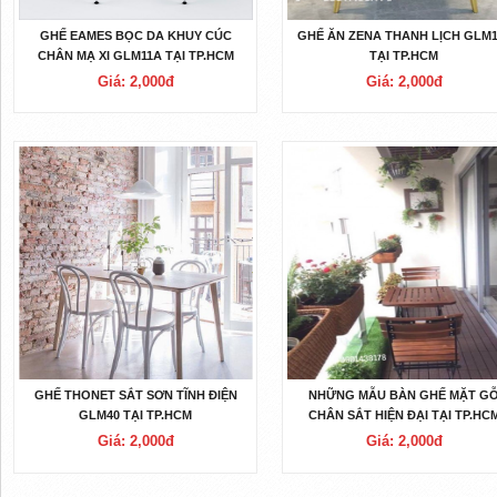
GHẾ EAMES BỌC DA KHUY CÚC
GHẾ ĂN ZENA THANH LỊCH GLM1
CHÂN MẠ XI GLM11A TẠI TP.HCM
TẠI TP.HCM
Giá: 2,000đ
Giá: 2,000đ
GHẾ THONET SẮT SƠN TĨNH ĐIỆN
NHỮNG MẪU BÀN GHẾ MẶT G
GLM40 TẠI TP.HCM
CHÂN SẮT HIỆN ĐẠI TẠI TP.HC
Giá: 2,000đ
Giá: 2,000đ