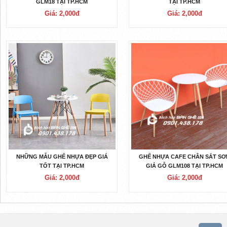
GLM18 TẠI TP.HCM
TẠI TP.HCM
Giá: 2,000đ
Giá: 2,000đ
NHỮNG MẪU GHẾ NHỰA ĐẸP GIÁ
GHẾ NHỰA CAFE CHÂN SẮT SƠ
TỐT TẠI TP.HCM
GIẢ GỖ GLM108 TẠI TP.HCM
Giá: 2,000đ
Giá: 2,000đ