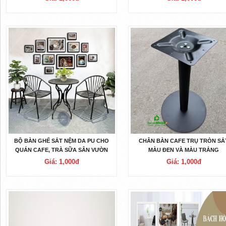
BỘ BÀN GHẾ SẮT NỆM DA PU CHO
CHÂN BÀN CAFE TRỤ TRÒN SẮ
QUÁN CAFE, TRÀ SỮA SÂN VƯỜN
MÀU ĐEN VÀ MÀU TRẮNG
Giá: 1,000đ
Giá: 1,000đ