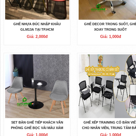
GHẾ NHỰA ĐÚC NHẬP KHẨU
GHẾ DECOR TRONG SUỐT, GH
GLM13A TẠI TP.HCM
XOAY TRONG SUỐT
Giá: 2,000đ
Giá: 1,000đ
SET BÀN GHẾ TIẾP KHÁCH VĂN
GHẾ XẾP TRAINING CÓ BÀN VIẾ
PHÒNG GHẾ BỌC VẢI MÀU XÁM
CHO NHÂN VIÊN, TRUNG TÂM Đ
TẠO
Giá: 1,000đ
Giá: 1,000đ