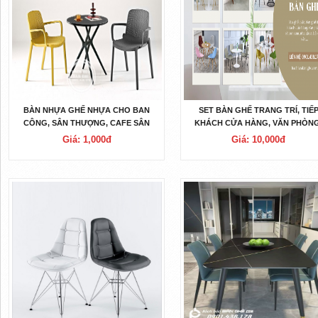
BÀN NHỰA GHẾ NHỰA CHO BAN
SET BÀN GHẾ TRANG TRÍ, TIẾ
CÔNG, SÂN THƯỢNG, CAFE SÂN
KHÁCH CỬA HÀNG, VĂN PHÒNG
VƯỜN
CĂN HỘ 2023
Giá: 1,000đ
Giá: 10,000đ