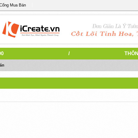
 Cổng Mua Bán
90
/
THÔN
án