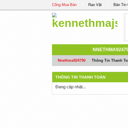
Cổng Mua Bán
Rao Vặt
Bản Tin
NNETHMA9247
Nnethma924790
/
Thông Tin Thanh To
THÔNG TIN THANH TOÁN
Đang cập nhật...