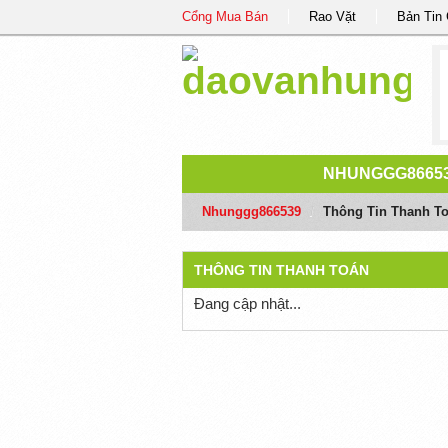
Cổng Mua Bán
Rao Vặt
Bản Tin
NHUNGGG8665
Nhunggg866539
/
Thông Tin Thanh T
THÔNG TIN THANH TOÁN
Đang cập nhật...