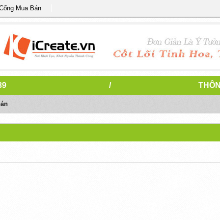
 Cổng Mua Bán
39
/
THÔN
oán