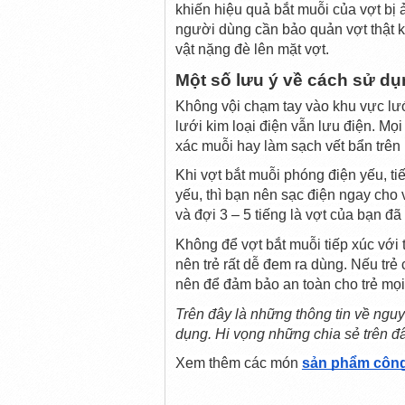
khiến hiệu quả bắt muỗi của vợt bị 
người dùng cần bảo quản vợt thật kỹ
vật nặng đè lên mặt vợt.
Một số lưu ý về cách sử dụ
Không vội chạm tay vào khu vực lướ
lưới kim loại điện vẫn lưu điện. Mọi
xác muỗi hay làm sạch vết bẩn trên 
Khi vợt bắt muỗi phóng điện yếu, t
yếu, thì bạn nên sạc điện ngay cho v
và đợi 3 – 5 tiếng là vợt của bạn đ
Không để vợt bắt muỗi tiếp xúc với t
nên trẻ rất dễ đem ra dùng. Nếu trẻ 
nên để đảm bảo an toàn cho trẻ mọi 
Trên đây là những thông tin về nguy
dụng. Hi vọng những chia sẻ trên đâ
Xem thêm các món 
sản phẩm công