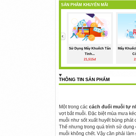
SẢN PHẨM KHUYẾN MÃI
<
Sử Dụng Máy Khuếch Tán
Máy Khuếc
Tinh...
Có
21,515đ
2
THÔNG TIN SẢN PHẨM
Một trong các 
cách đuổi muỗi tự n
vợt bắt muỗi. Đặc biệt mùa mưa kéo 
muỗi như sốt xuất huyết bùng phát 
Thế nhưng trong quá trình sử dụng 
muỗi không chết. Vậy cần phải làm g