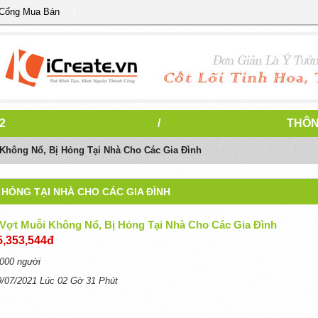
 Cổng Mua Bán
2
/
THÔN
Không Nổ, Bị Hỏng Tại Nhà Cho Các Gia Đình
 HỎNG TẠI NHÀ CHO CÁC GIA ĐÌNH
Vợt Muỗi Không Nổ, Bị Hỏng Tại Nhà Cho Các Gia Đình
5,353,544đ
000 người
9/07/2021 Lúc 02 Gờ 31 Phút