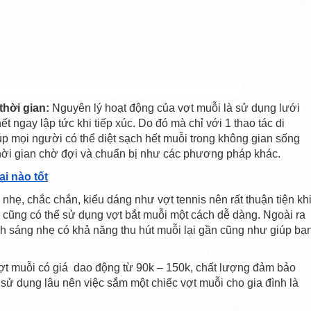
thời gian:
 Nguyên lý hoạt động của vợt muỗi là sử dụng lưới 
ết ngay lập tức khi tiếp xúc. Do đó mà chỉ với 1 thao tác di 
p mọi người có thể diệt sạch hết muỗi trong không gian sống 
hời gian chờ đợi và chuẩn bị như các phương pháp khác.
ại nào tốt
n nhẹ, chắc chắn, kiểu dáng như vợt tennis nên rất thuận tiện khi
 cũng có thể sử dụng vợt bắt muỗi một cách dễ dàng. Ngoài ra 
nh sáng nhẹ có khả năng thu hút muỗi lại gần cũng như giúp bạn
ợt muỗi có giá  dao động từ 90k – 150k, chất lượng đảm bảo 
sử dụng lâu nên việc sắm một chiếc vợt muỗi cho gia đình là 