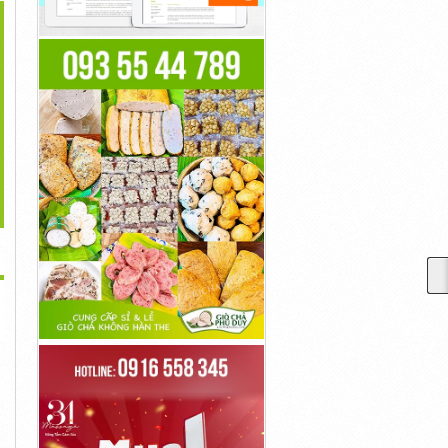
>
Ẩm Không Khí Là Gì?
Sử Dụng Máy Khuếch Tán
Máy Phun Sương Tạo Ẩm
Phân...
Tinh...
Loại...
24,234đ
42,342đ
45,345đ