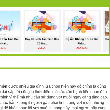
h Tán Tinh Dầu
Máy Khuếch Tán Tinh Dầu
Độ Ẩm Không Khí Là Gì?
Độ 
 Hại...
Có Hại...
Phân...
,121đ
2,322đ
212,132đ
hiên
 được nhiều gia đình lựa chọn hiện nay đó chính là dùng 
dài sắp tới cũng là thời điểm mà các căn bệnh liên quan đến 
chính vì thế mà nhu cầu sử dụng vợt muỗi ngày càng tăng cao. 
chắc hẳn không ít người gặp phải tình trạng vợt muỗi nhưng 
ì để khắc phục lỗi vợt muỗi bị hỏng này, mọi người hãy cùng 