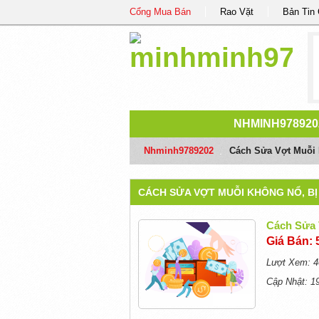
Cổng Mua Bán
Rao Vặt
Bản Tin
NHMINH978920
Nhminh9789202
/
Cách Sửa Vợt Muỗi 
CÁCH SỬA VỢT MUỖI KHÔNG NỔ, BỊ
Cách Sửa 
Giá Bán: 
Lượt Xem: 4
Cập Nhật: 1