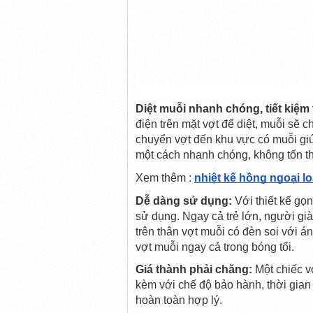
Diệt muỗi nhanh chóng, tiết kiệm 
điện trên mặt vợt để diệt, muỗi sẽ ch
chuyển vợt đến khu vực có muỗi giú
một cách nhanh chóng, không tốn t
Xem thêm : 
nhiệt kế hồng ngoại lo
Dễ dàng sử dụng:
 Với thiết kế gọ
sử dụng. Ngay cả trẻ lớn, người già
trên thân vợt muỗi có đèn soi với á
vợt muỗi ngay cả trong bóng tối.
Giá thành phải chăng:
 Một chiếc v
kèm với chế độ bảo hành, thời gian 
hoàn toàn hợp lý.