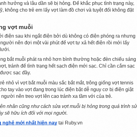
ảnh hưởng và lâu dần sẽ bị hỏng. Để khắc phục tình trạng này, 
, không cho trẻ em lấy vợt làm đồ chơi và tuyệt đối không đặt 
ng vợt muỗi
i điện sau khi ngắt điện bởi dù không có điện phóng ra nhưng 
 người nên đợi một vài phút để vợt tự xả hết điện rồi mới lấy 
lưới.
iếng bắt muỗi phát ra nhỏ hơn bình thường hoặc đèn chiếu sáng 
ợt, tránh để tình trạng hết sạch điện mới sạc. Chỉ cần cắm sạc 
ã được sạc đầy.
rẻ nhỏ vì vợt bắt muỗi màu sắc bắt mắt, trông giống vợt tennis 
cho tay vào vợt đang trong lúc điện bật dễ nguy cơ bị điện giật 
người nên treo vợt lên cao tránh xa tầm với của trẻ.
ên nhân cũng như cách sửa vợt muỗi bị hỏng trong quá trình sử 
y sẽ hữu ích đối với mọi người.
 nghệ mới nhất hiện nay
 tại Ruby.vn