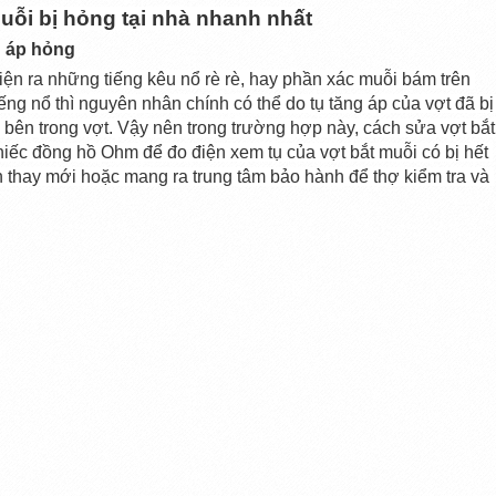
ỗi bị hỏng tại nhà nhanh nhất
g áp hỏng
iện ra những tiếng kêu nổ rè rè, hay phần xác muỗi bám trên 
ếng nổ thì nguyên nhân chính có thể do tụ tăng áp của vợt đã bị 
i bên trong vợt. Vậy nên trong trường hợp này, cách sửa vợt bắt 
iếc đồng hồ Ohm để đo điện xem tụ của vợt bắt muỗi có bị hết 
 thay mới hoặc mang ra trung tâm bảo hành để thợ kiểm tra và 