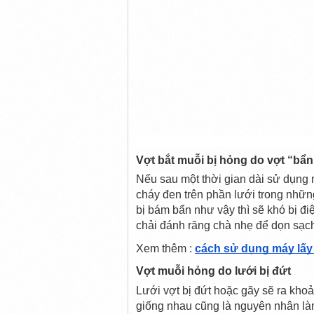
Vợt bắt muỗi bị hỏng do vợt “bẩn
Nếu sau một thời gian dài sử dụng 
cháy đen trên phần lưới trong những
bị bám bẩn như vậy thì sẽ khó bị đi
chải đánh răng chà nhẹ để dọn sạch
Xem thêm : 
cách sử dụng máy lấy
Vợt muỗi hỏng do lưới bị đứt
Lưới vợt bị đứt hoặc gãy sẽ ra kho
giống nhau cũng là nguyên nhân làm