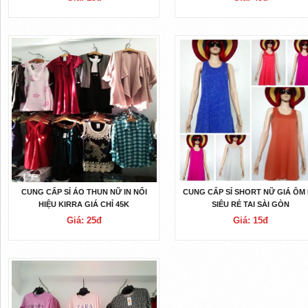
CUNG CẤP SỈ ÁO THUN NỮ IN NỔI
CUNG CẤP SỈ SHORT NỮ GIÁ ÔM
HIỆU KIRRA GIÁ CHỈ 45K
SIÊU RẺ TAI SÀI GÒN
Giá: 25đ
Giá: 15đ