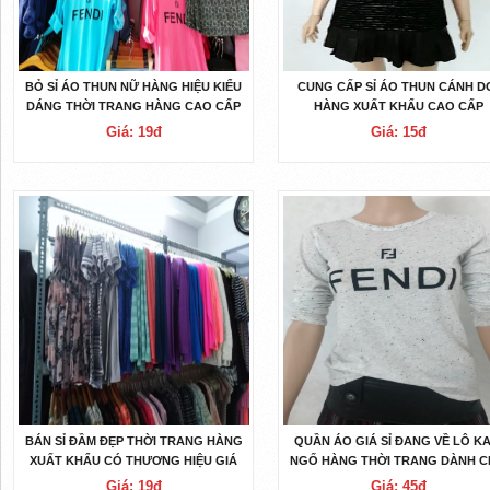
BỎ SỈ ÁO THUN NỮ HÀNG HIỆU KIỂU
CUNG CẤP SỈ ÁO THUN CÁNH D
DÁNG THỜI TRANG HÀNG CAO CẤP
HÀNG XUẤT KHẨU CAO CẤP
GIÁ RẺ
Giá: 19đ
Giá: 15đ
BÁN SỈ ĐẦM ĐẸP THỜI TRANG HÀNG
QUẦN ÁO GIÁ SỈ ĐANG VỀ LÔ KA
XUẤT KHẨU CÓ THƯƠNG HIỆU GIÁ
NGỐ HÀNG THỜI TRANG DÀNH 
CẠNH TRANH
TEEN
Giá: 19đ
Giá: 45đ