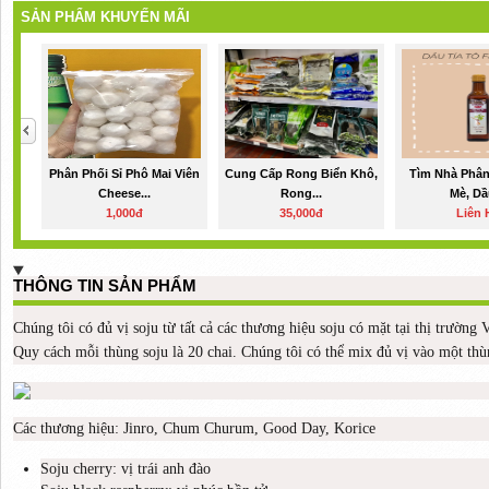
SẢN PHẨM KHUYẾN MÃI
Phân Phối Sỉ Phô Mai Viên
Cung Cấp Rong Biển Khô,
Tìm Nhà Phân
Cheese...
Rong...
Mè, Dầ
1,000đ
35,000đ
Liên 
THÔNG TIN SẢN PHẨM
Chúng tôi có đủ vị soju từ tất cả các thương hiệu soju có mặt tại thị trường 
Quy cách mỗi thùng soju là 20 chai. Chúng tôi có thể mix đủ vị vào một thù
Các thương hiệu: Jinro, Chum Churum, Good Day, Korice
Soju cherry: vị trái anh đào