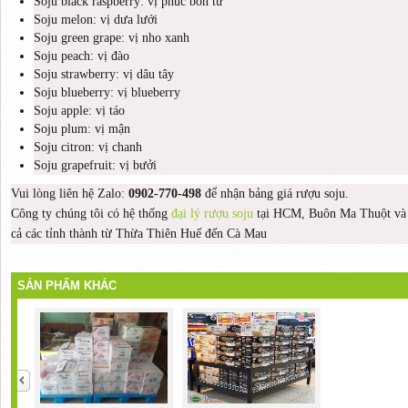
Soju black raspberry: vị phúc bồn tử
Soju melon: vị dưa lưới
Soju green grape: vị nho xanh
Soju peach: vị đào
Soju strawberry: vị dâu tây
Soju blueberry: vị blueberry
Soju apple: vị táo
Soju plum: vị mận
Soju citron: vị chanh
Soju grapefruit: vị bưởi
Vui lòng liên hệ Zalo:
0902-770-498
để nhận bảng giá rượu soju.
Công ty chúng tôi có hệ thống
đại lý rượu soju
tại HCM, Buôn Ma Thuột và C
cả các tỉnh thành từ Thừa Thiên Huế đến Cà Mau
SẢN PHẨM KHÁC