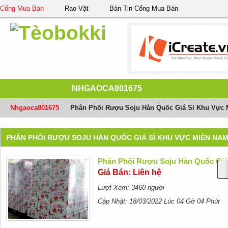
Cổng Mua Bán
Rao Vặt
Bản Tin Cổng Mua Bán
NHGAOCA801675
Nhgaoca801675
/
Phân Phối Rượu Soju Hàn Quốc Giá Sỉ Khu Vực
PHÂN PHỐI RƯỢU SOJU HÀN QUỐC GIÁ SỈ KHU VỰC MIỀN NA
Phân Phối Rượu Soju Hàn Quốc Giá
Giá Bán: Liên hệ
Lượt Xem: 3460 người
Cập Nhật: 18/03/2022 Lúc 04 Gờ 04 Phút