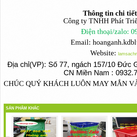
Thông tin chi tiết
Công ty TNHH Phát Triển
Điện thoại/zalo: 
Email: hoanganh.kdb
Website:
lamsachm
Địa chỉ(VP): Số 77, ngách 157/10 Đức 
CN Miền Nam : 0932.
CHÚC QUÝ KHÁCH LUÔN MAY MẮN V
SẢN PHẨM KHÁC