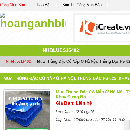
Cổng Mua Bán
Rao Vặt
Bản Tin Cổng Mua Bán
NHBLUES16402
Nhblues16402
/
Mua Thùng Đặc Có Nắp Ở Hà Nội, Thùng Đặc HS 02
MUA THÙNG ĐẶC CÓ NẮP Ở HÀ NỘI, THÙNG ĐẶC HS 025, KHAY
Mua Thùng Đặc Có Nắp Ở Hà Nội, T
Khay Đựng Đồ
Giá Bán: Liên hệ
Lượt Xem: 1210 người
Cập Nhật: 13/05/2023 Lúc 03 Gờ 44 Phút