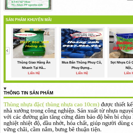
SẢN PHẨM KHUYẾN MÃI
Thùng Giao Hàng Ăn
Mua Bán Thùng Phuy Cũ,
Sọt Nhựa Có Q
Nhanh Tại Hà...
Phuy Đựng...
Nội,.
Liên Hệ
Liên Hệ
Liên 
THÔNG TIN SẢN PHẨM
Thùng nhựa đặc( thùng nhựa cao 10cm)
được thiết k
nhà xưởng trong công nghiệp. Sản xuất từ nhựa nguy
với các đường gân tăng cứng đảm bảo độ bền bỉ chịu 
nghiệt nhiệt độ, dầu nhớt, hóa chất, giúp người dùng c
vững chãi, cầm nắm, bưng bê thuận tiện.