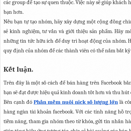
các group để tạo sự quen thuộc. Việc này sẽ giúp khách 
bạn hơn.
Nếu bạn tự tạo nhóm, hãy xây dựng một cộng đồng chia s
sẻ kinh nghiệm, tư vấn và giới thiệu sản phẩm. Hãy 
những tin tức hữu ích để duy trì hoạt động của nhóm. Hã
quy định của nhóm để các thành viên có thể nắm bắt kỹ
Kết luận.
Trên đây là một số cách để bán hàng trên Facebook bằn
bạn sẽ đạt được hiệu quả kinh doanh tốt hơn và thu hú
Bên cạnh đó 
Phần mềm nuôi nick số lượng lớn
 là c
hàng ngàn tài khoản facebook. Với các tính năng hỗ tr
tiềm năng, tham gia nhóm theo từ khóa, gửi tin nhắn hàng
giúp tăng hiệu ứng tương tác, chia sẻ bài quảng cáo bán