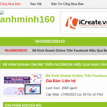
Cổng Mua Bán
Rao Vặt
Bản Tin Cổng Mua Bán
NH16082358103
Nh16082358103
/
Để Kinh Doanh Online Trên Facebook Hiệu Quả B
ĐỂ KINH DOANH ONLINE TRÊN FACEBOOK HIỆU QUẢ BẠN CẦN
Để Kinh Doanh Online Trên Faceboo
Giá Bán: Liên hệ
Lượt Xem: 2068 người
Cập Nhật: 17/05/2023 Lúc 04 Gờ 16 Phút
SẢN PHẨM KHUYẾN MÃI