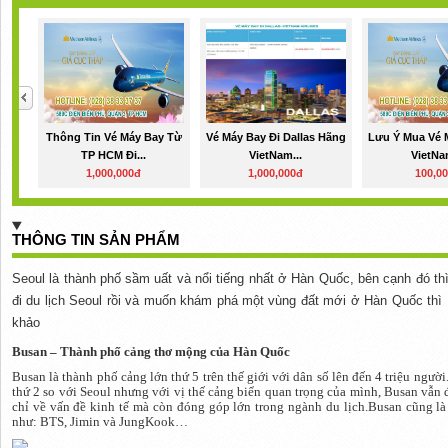
Thông Tin Vé Máy Bay Từ
Vé Máy Bay Đi Dallas Hãng
Lưu Ý Mua Vé 
TP HCM Đi...
VietNam...
VietNa
1,000,000đ
1,000,000đ
100,0
THÔNG TIN SẢN PHẨM
Seoul là thành phố sầm uất và nổi tiếng nhất ở Hàn Quốc, bên cạnh đó th
đi du lịch Seoul rồi và muốn khám phá một vùng đất mới ở Hàn Quốc thì
khảo
Busan – Thành phố cảng thơ mộng của Hàn Quốc
Busan là thành phố cảng lớn thứ 5 trên thế giới với dân số lên đến 4 triệu ngư
thứ 2 so với Seoul nhưng với vị thế cảng biển quan trọng của mình, Busan vẫn 
chỉ về vấn đề kinh tế mà còn đóng góp lớn trong ngành du lịch.Busan cũng là
như: BTS, Jimin và JungKook…