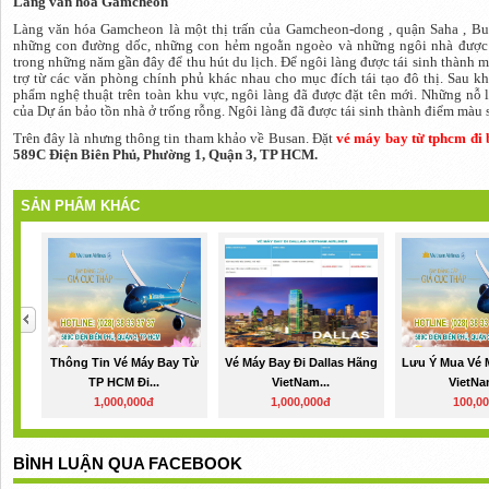
Làng văn hóa Gamcheon
Làng văn hóa Gamcheon là một thị trấn của Gamcheon-dong , quận Saha , Bu
những con đường dốc, những con hẻm ngoằn ngoèo và những ngôi nhà được s
trong những năm gần đây để thu hút du lịch. Để ngôi làng được tái sinh thành 
trợ từ các văn phòng chính phủ khác nhau cho mục đích tái tạo đô thị. Sau k
phẩm nghệ thuật trên toàn khu vực, ngôi làng đã được đặt tên mới. Những nỗ l
của Dự án bảo tồn nhà ở trống rỗng. Ngôi làng đã được tái sinh thành điểm màu 
Trên đây là nhưng thông tin tham khảo về Busan. Đặt
vé máy bay từ tphcm đi 
589C Điện Biên Phủ, Phường 1, Quận 3, TP HCM.
SẢN PHẨM KHÁC
Thông Tin Vé Máy Bay Từ
Vé Máy Bay Đi Dallas Hãng
Lưu Ý Mua Vé 
TP HCM Đi...
VietNam...
VietNa
1,000,000đ
1,000,000đ
100,0
BÌNH LUẬN QUA FACEBOOK