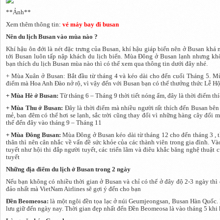
**Ảnh**
Xem thêm thông tin:
vé máy bay đi busan
Nên du lịch Busan vào mùa nào ?
Khí hậu ôn đới là nét đặc trưng của Busan, khí hậu giáp biển nên ở Busan khá 
tới Busan luôn tấp nập khách du lịch biển. Mùa Đông ở Busan lạnh nhưng khô
bạn thích du lịch Busan mùa nào thì có thể xem qua thông tin dưới đây nhé.
+ Mùa Xuân ở Busan: Bắt đầu từ tháng 4 và kéo dài cho đến cuối Tháng 5. Mù
điểm mà Hoa Anh Đào nở rộ, vì vậy đến với Busan bạn có thể thưởng thức Lễ H
+ Mùa Hè ở Busan:
Từ tháng 6 – Tháng 9
thời tiết nóng ẩm, đây là thời điểm t
+ Mùa Thu ở Busan:
Đây là thời điểm mà nhiều người rất thích đến Busan bên
mẻ, ban đêm có thể hơi se lạnh, sắc trời cũng thay đổi vì những hàng cây đổi 
thể đến đây vào tháng 9 – Tháng 11
+ Mùa Đông Busan:
Mùa Đông ở Busan kéo dài từ tháng 12 cho đến tháng 3 , th
thân thì nên cân nhắc về vấn đề sức khỏe của các thành viên trong gia đình. 
tuyết như hội thi đắp người tuyết, các triển lãm và điêu khắc băng nghệ thuậ
tuyết
Những địa điểm du lịch ở Busan trong 2 ngày
Nếu bạn không có nhiều thời gian ở Busan và chỉ có thể ở đây độ 2-3 ngày th
đảo nhất mà VietNam Airlines sẽ gợi ý đến cho bạn
Đền Beomeosa:
là một ngôi đền tọa lạc ở núi Geumjeongsan, Busan Hàn Quốc. 
lưu giữ đến ngày nay. Thời gian đẹp nhất đến Đền Beomeosa là vào tháng 5 khi 