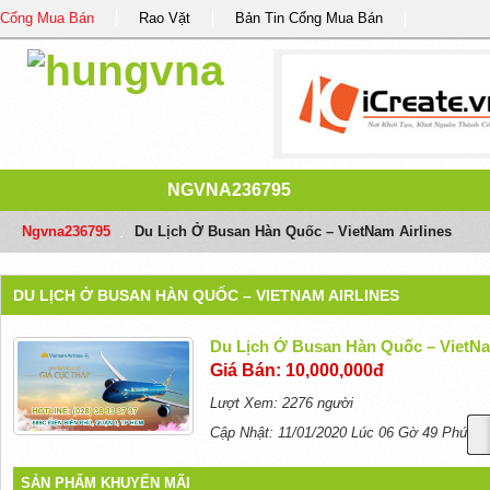
Cổng Mua Bán
Rao Vặt
Bản Tin Cổng Mua Bán
NGVNA236795
Ngvna236795
/
Du Lịch Ở Busan Hàn Quốc – VietNam Airlines
DU LỊCH Ở BUSAN HÀN QUỐC – VIETNAM AIRLINES
Du Lịch Ở Busan Hàn Quốc – VietNa
Giá Bán: 10,000,000đ
Lượt Xem: 2276 người
Cập Nhật: 11/01/2020 Lúc 06 Gờ 49 Phút
SẢN PHẨM KHUYẾN MÃI