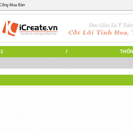
 Cổng Mua Bán
51
/
THÔN