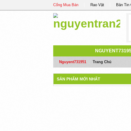
Cổng Mua Bán
Rao Vặt
Bản Tin
NGUYENT7319
Nguyent731951
/
Trang Chủ
SẢN PHẨM MỚI NHẤT