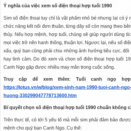
Ý nghĩa của việc xem số điện thoại hợp tuổi 1990
Sim số điện thoại tuy chỉ là vật phẩm nhỏ bé nhưng lại có ý n
chức năng kết nối đơn thuần, từng dãy số còn mang theo bên
thủy. Nếu hợp mệnh, hợp tuổi, chúng sẽ giúp người dùng tích
mọi việc trở nên hanh thông, thuận lợi. Ngược lại, nếu số điệ
xấu, quý bạn cũng phải chịu những ảnh hưởng tiêu cực, đối m
hay tình cảm. Do đó xem và chọn số điện thoại hợp tuổi 19
Canh Ngọ gặp được nhiều may mắn trong cuộc sống.
https://lotus.vn/w/blog/xem-sinh-nam-1990-tuoi-canh-ngo
huong-330299047778713600.htm
Bí quyết chọn số điện thoại hợp tuổi 1990 chuẩn không 
Trên thực tế, có tới 5 yếu tố mà mỗi sim phải đảm bảo được 
mệnh cho quý bạn Canh Ngọ. Cụ thể: