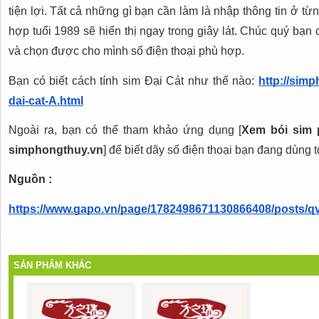
tiện lợi. Tất cả những gì bạn cần làm là nhập thông tin ở t
hợp tuổi 1989 sẽ hiển thị ngay trong giây lát. Chúc quý bạn c
và chọn được cho mình số điện thoại phù hợp.
Bạn có biết cách tính sim Đại Cát như thế nào: 
http://sim
dai-cat-A.html
Ngoài ra, bạn có thể tham khảo ứng dụng [
Xem bói sim p
simphongthuy.vn
] để biết dãy số điện thoại bạn đang dùng 
Nguồn : 
https://www.gapo.vn/page/1782498671130866408/posts/q
SẢN PHẨM KHÁC