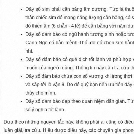
Dãy số sim phải cân bằng âm dương. Tức là thuộc
thân chiếc sim đó mang năng lượng cân bằng, có số
đó thiên âm (6 chẵn - 4 lẻ) để cân bằng với năm d
Dãy số đảm bảo có ngũ hành tương sinh hoặc tươ
Canh Ngọ có bản mệnh Thổ, do đó chọn sim hành H
nhì.
Dãy số đảm bảo có quẻ dịch tốt lành và phù hợp
muốn của người dùng. Thông tin này cần tra cứu th
Dãy số đảm bảo chứa con số vượng khí trong thời 
và sắp tới là vận 9. Do đó quý bạn nên ưu tiên dãy
thủy cho mình.
Dãy số đảm bảo đẹp theo quan niệm dân gian. Tức 
số ý nghĩa tốt lành.
Dựa theo những nguyên tắc này, không phải ai cũng có điều k
luận giải, tra cứu. Hiểu được điều này, các chuyên gia pho