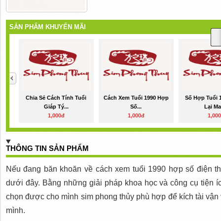
SẢN PHẨM KHUYẾN MÃI
Chia Sẻ Cách Tính Tuổi
Cách Xem Tuổi 1990 Hợp
Số Hợp Tuổi 
Giáp Tý...
Số...
Lại May
1,000đ
1,000đ
1,00
THÔNG TIN SẢN PHẨM
Nếu đang băn khoăn về cách xem tuổi 1990 hợp số điện th
dưới đây. Bằng những giải pháp khoa học và công cụ tiện í
chọn được cho mình sim phong thủy phù hợp để kích tài vận v
mình.