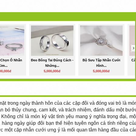
 Chọn Ổ Nhẫn
Đeo Bông Tai Đúng Cách -
Bộ Sưu Tập Nhẫn Cưới
Cá
im...
Những...
Hình...
00,000đ
5,000,000đ
5,000,000đ
mặt trong ngày thành hôn của các cặp đôi và đóng vai trò là mó
gắn bó thủy chung, cam kết, và trách nhiệm, đánh dấu một bướ
 Không chỉ là món kỷ vật tình yêu mang ý nghĩa trọng đại, mộ
 hàng ngày giúp đôi bạn thể hiện tuyên ngôn cá tính riêng củ
ược một cặp nhẫn cưới ưng ý là mối quan tâm hàng đầu của cá