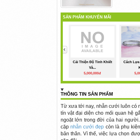
SẢN PHẨM KHUYẾN MÃI
<
Cải Thiện Độ Tinh Khiết
Cách Lựa
Và...
K
5,000,000đ
5,0
THÔNG TIN SẢN PHẨM
Từ xưa tới nay, nhẫn cưới luôn có 
tín vật đại diện cho mối quan hệ 
ngoặt lớn trong đời của hai người.
cặp
nhẫn cưới đẹp
còn là phụ kiện
bản thân. Vì thế, việc lựa chọn đ