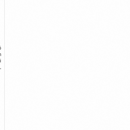
ỏ
m
i
,