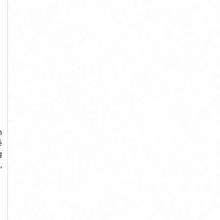
n
ẻ
g
,