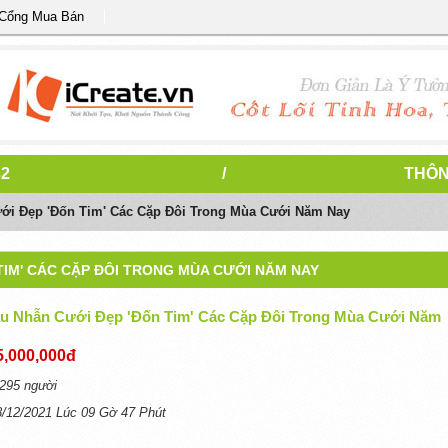
 Cổng Mua Bán
32
/
THÔN
i Đẹp 'đốn Tim' Các Cặp Đôi Trong Mùa Cưới Năm Nay
IM' CÁC CẶP ĐÔI TRONG MÙA CƯỚI NĂM NAY
 Nhẫn Cưới Đẹp 'đốn Tim' Các Cặp Đôi Trong Mùa Cưới Năm
5,000,000đ
295 người
8/12/2021 Lúc 09 Gờ 47 Phút