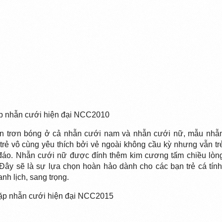
p nhẫn cưới hiện đại NCC2010
ẫn trơn bóng ở cả nhẫn cưới nam và nhẫn cưới nữ, mẫu nhẫ
ẻ vô cùng yêu thích bởi vẻ ngoài không cầu kỳ nhưng vẫn tr
c đáo. Nhẫn cưới nữ được đính thêm kim cương tấm chiều lòn
 Đây sẽ là sự lựa chọn hoàn hảo dành cho các bạn trẻ cá tính
nh lịch, sang trọng.