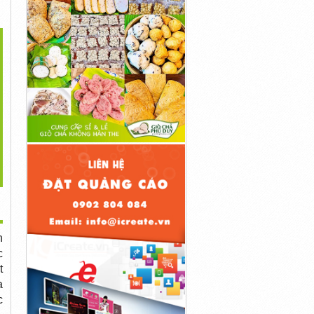
>
ch Lựa Chọn Lắc Tay
Fancy Shape Diamond -
Lịch Sử Của Nhẫn Cưới,...
Vàng Nữ...
Đọc Vị Tính...
5,000,000đ
5,000,000đ
5,000,000đ
n
c
t
a
c