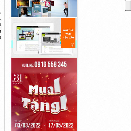
,
,
h
g
u