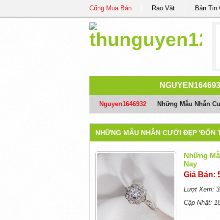
Cổng Mua Bán
Rao Vặt
Bản Tin
NGUYEN16469
Nguyen1646932
/
Những Mẫu Nhẫn Cướ
NHỮNG MẪU NHẪN CƯỚI ĐẸP 'ĐỐN T
Những Mẫu
Nay
Giá Bán: 
Lượt Xem: 3
Cập Nhật: 1