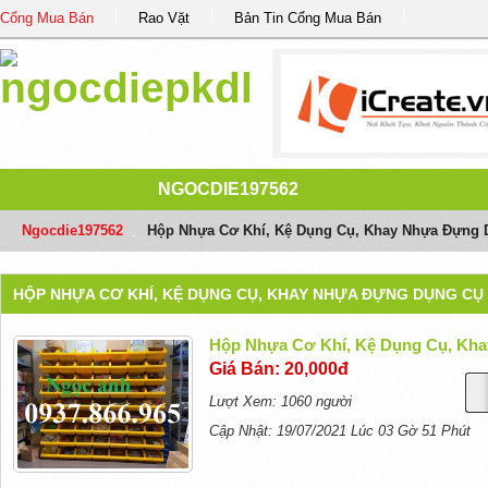
Cổng Mua Bán
Rao Vặt
Bản Tin Cổng Mua Bán
NGOCDIE197562
Ngocdie197562
/
Hộp Nhựa Cơ Khí, Kệ Dụng Cụ, Khay Nhựa Đựng D
HỘP NHỰA CƠ KHÍ, KỆ DỤNG CỤ, KHAY NHỰA ĐỰNG DỤNG CỤ 
Hộp Nhựa Cơ Khí, Kệ Dụng Cụ, Kha
Giá Bán: 20,000đ
Lượt Xem: 1060 người
Cập Nhật: 19/07/2021 Lúc 03 Gờ 51 Phút