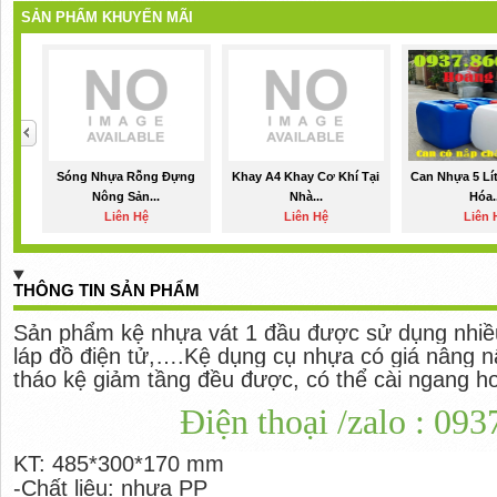
SẢN PHẨM KHUYẾN MÃI
Sóng Nhựa Rỗng Đựng
Khay A4 Khay Cơ Khí Tại
Can Nhựa 5 Lí
Nông Sản...
Nhà...
Hóa..
Liên Hệ
Liên Hệ
Liên 
THÔNG TIN SẢN PHẨM
Sản phẩm kệ nhựa vát 1 đầu được sử dụng nhiều 
láp đồ điện tử,….Kệ dụng cụ nhựa có giá nâng n
tháo kệ giảm tầng đều được, có thể cài ngang ho
Điện thoại /zalo : 09
KT: 485*300*170 mm
-Chất liệu: nhựa PP