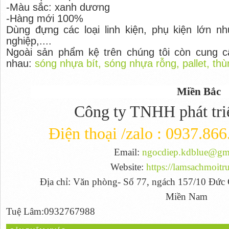
-Màu sắc: xanh dương
-Hàng mới 100%
Dùng đựng các loại linh kiện, phụ kiện lớn nh
nghiệp,....
Ngoài sản phẩm kệ trên chúng tôi còn cung c
nhau:
sóng nhựa bít, sóng nhựa rỗng, pallet, t
Miền Bắc
Công ty TNHH phát tri
Điện thoại /zalo : 0937.86
Email:
ngocdiep.kdblue@gm
Website:
https://lamsachmoitr
Địa chỉ: Văn phòng- Số 77, ngách 157/10 Đức
Miền Nam
Tuệ Lâm:0932767988