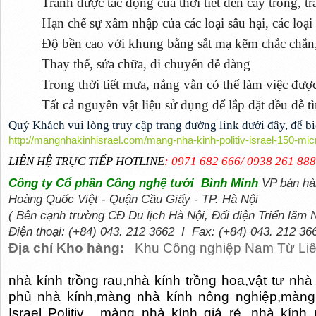
Tránh được tác động của thời tiết đến cây trồng, 
Hạn chế sự xâm nhập của các loại sâu hại, các loại
Độ bền cao với khung bằng sắt mạ kẽm chắc chắn,
Thay thế, sửa chữa, di chuyển dễ dàng
Trong thời tiết mưa, nắng vẫn có thể làm việc đư
Tất cả nguyên vật liệu sử dụng để lắp đặt đều dễ t
Quý Khách vui lòng truy cập trang đường link dưới đây, để bi
http://mangnhakinhisrael.com/mang-nha-kinh-politiv-israel-150-mic
LIÊN HỆ TRỰC TIẾP HOTLINE
: 0971 682 666/ 0938 261 88
Công ty Cổ phần Công nghệ tưới
Bình Minh
VP bán hà
Hoàng Quốc Việt - Quận Cầu Giấy - TP. Hà Nội
( Bên cạnh trường CĐ Du lịch Hà Nội, Đối diện Triển lãm
Điện thoại:
(+84) 043. 212 3662 I
Fax:
(+84) 043. 212 36
Địa chỉ Kho hàng:
Khu Công nghiệp Nam Từ Li
nhà kính trồng rau,nhà kính trồng hoa,vật tư n
phủ nhà kính,màng nhà kính nông nghiệp,màng
Israel Politiv,
màng nhà kính giá rẻ, nhà kính 