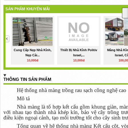
SẢN PHẨM KHUYẾN MÃI
Cung Cấp Nẹp Nhà Kính,
Thiết Bị Nhà Kính Politiv
Màng Nhà Kín
Nẹp Cài...
Israel,...
Israel, C
10,000đ
10,000đ
100,0
THÔNG TIN SẢN PHẨM
Hệ thống nhà màng trồng rau sạch công nghệ cao
Mô tả
Nhà màng là tổ hợp kết cấu gồm khung giàn, màn
với nhau tạo thành nhà khép kín, bảo vệ cây trồng trư
điều kiện ngoại cảnh, tạo môi trường tốt cho cây sinh trư
Tổng quan về hệ thống nhà màng Kết cấu cột, v