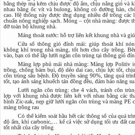
bằng thép mạ kẽm chịu được độ ẩm, chịu nắng gió và kh
nhau bằng ốc vít và bulong, không có đường hàn, ch
cao. Hệ thống này được ứng dụng nhiều để trồng các lo
chuẩn nông nghiệp sạch. Móng – cột nhà màng: được thiế
đỡ toàn bộ khung nhà.
Máng thoát nước: hỗ trợ liên kết khung nhà và gi
Cửa sổ thông gió đỉnh mái: giúp thoát khí nón
không khí trong nhà màng, tốt hơn cho cây trồng. Bê
vào, bạn có thể lắp lưới ngăn côn trùng tại thông gió đỉ
Màng lợp phủ mái nhà màng: Màng lợp Politiv isr
trồng, chống bám bụi, độ dẻo dai cao, chịu lực tốt, ch
côn trùng sâu bệnh. Độ truyền sáng 90%, tăng quá trì
tốt, tạo ánh sáng khuếch tán đồng đều, đảm bảo năng suấ
Lưới ngăn côn trùng: che 4 vách, tránh côn t
lợp với khung nhà được liên kết với nhau bằng các t
hình Zic-zak, nẹp giữ lưới ngăn côn trùng và màng PE 
màng trồng rau
Có thể kiểm soát hầu hết các thông số của quá trì
độ ẩm, khí carbonic,… kể cả việc sử dụng tối ưu đất ca
tốt nhất của cây trồng