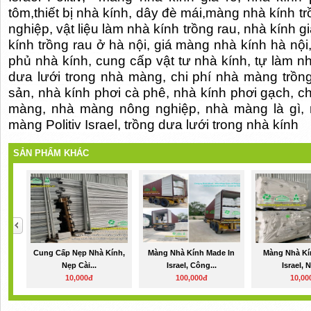
tôm,thiết bị nhà kính, dây đè mái,màng nhà kính t
nghiệp, vật liệu làm nhà kính trồng rau, nhà kính g
kính trồng rau ở hà nội, giá màng nhà kính hà nội
phủ nhà kính, cung cấp vật tư nhà kính, tự làm nhà
dưa lưới trong nhà màng, chi phí nhà màng trồn
sản, nhà kính phơi cà phê, nhà kính phơi gạch, ch
màng, nhà màng nông nghiệp, nhà màng là gì, 
màng Politiv Israel, trồng dưa lưới trong nhà kính
SẢN PHẨM KHÁC
Cung Cấp Nẹp Nhà Kính,
Màng Nhà Kính Made In
Màng Nhà Kín
Nẹp Cài...
Israel, Công...
Israel, N
10,000đ
100,000đ
10,00