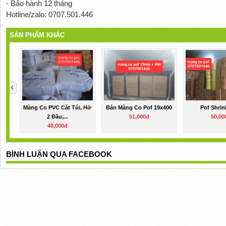
- Bảo hành 12 tháng
Hotline/zalo: 0707.501.446
SẢN PHẨM KHÁC
Màng Co PVC Cắt Túi, Hở
Bán Màng Co Pof 19x400
Pof Shrin
2 Đầu,...
51,000đ
50,00
48,000đ
BÌNH LUẬN QUA FACEBOOK