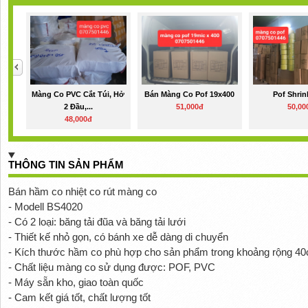
Màng Co PVC Cắt Túi, Hở
Bán Màng Co Pof 19x400
Pof Shrin
2 Đầu,...
51,000đ
50,00
48,000đ
THÔNG TIN SẢN PHẨM
Bán hầm co nhiệt co rút màng co
- Modell BS4020
- Có 2 loại: băng tải đũa và băng tải lưới
- Thiết kế nhỏ gọn, có bánh xe dễ dàng di chuyển
- Kích thước hầm co phù hợp cho sản phẩm trong khoảng rộng 4
- Chất liệu màng co sử dụng được: POF, PVC
- Máy sẵn kho, giao toàn quốc
- Cam kết giá tốt, chất lượng tốt