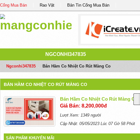
Cổng Mua Bán
Rao Vặt
Bản Tin Cổng Mua Bán
NGCONHI347835
Ngconhi347835
/
Bán Hầm Co Nhiệt Co Rút Màng Co
BÁN HẦM CO NHIỆT CO RÚT MÀNG CO
Bán Hầm Co Nhiệt Co Rút Màng Co
Giá Bán: 8,200,000đ
Lượt Xem: 1349 người
Cập Nhật: 05/05/2023 Lúc 07 Gờ 58 Phút
SẢN PHẨM KHUYẾN MÃI