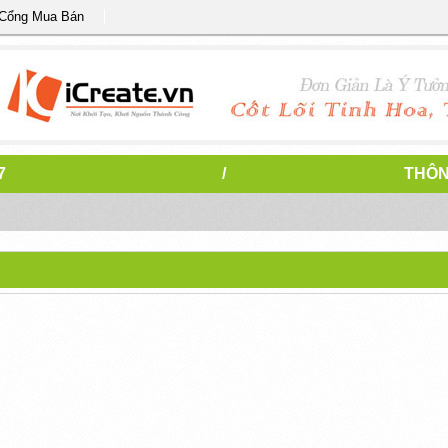
 Cổng Mua Bán
7
/
THÔN