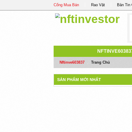
Cổng Mua Bán
Rao Vặt
Bản Tin
NFTINVE60383
Nftinve603837
/
Trang Chủ
SẢN PHẨM MỚI NHẤT