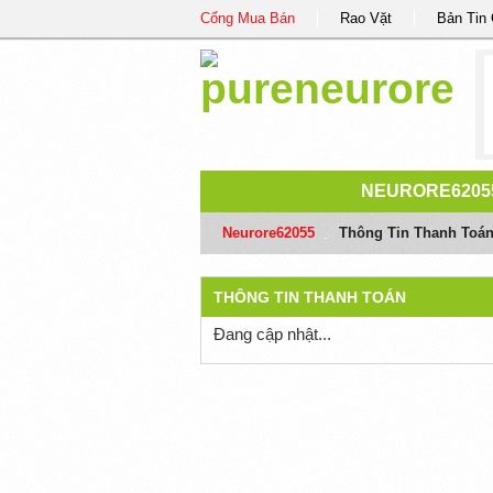
Cổng Mua Bán
Rao Vặt
Bản Tin
NEURORE6205
Neurore62055
/
Thông Tin Thanh Toá
THÔNG TIN THANH TOÁN
Đang cập nhật...