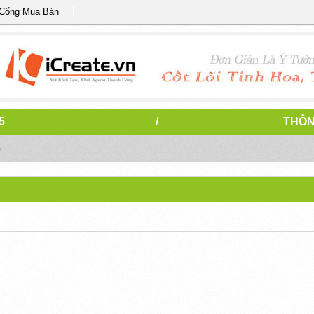
 Cổng Mua Bán
5
/
THÔN
n