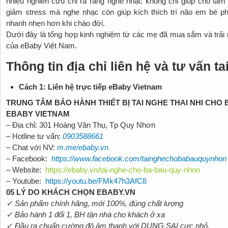
nhiều nghiên cứu chỉ ra rằng nghe nhạc không chỉ giúp cho tâm
giảm stress mà nghe nhạc còn giúp kích thích trí não em bé phá
nhanh nhẹn hơn khi chào đời.
Dưới đây là tổng hợp kinh nghiệm từ các mẹ đã mua sắm và trải
của eBaby Việt Nam.
Thông tin địa chỉ liên hệ và tư vấn ta
Cách 1: Liên hệ trực tiếp eBaby Vietnam
TRUNG TÂM BẢO HÀNH THIẾT BỊ TAI NGHE THAI NHI CH
EBABY VIETNAM
– Địa chỉ: 301 Hoàng Văn Thụ, Tp Quy Nhơn
– Hotline tư vấn:
0903588661
– Chat với NV:
m.me/ebaby.vn
– Facebook:
https://www.facebook.com/tainghechobabauquynhon
– Website:
https://ebaby.vn/tai-nghe-cho-ba-bau-quy-nhon
– Youtube:
https://youtu.be/FMk47h3AfC8
05 LÝ DO KHÁCH CHỌN EBABY.VN
✓ Sản phẩm chính hãng, mới 100%, đúng chất lượng
✓ Bảo hành 1 đổi 1, BH tận nhà cho khách ở xa
✓ Đầu ra chuẩn cường độ âm thanh với DUNG SAI cực nhỏ.