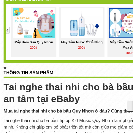
Máy Hâm Sữa Quy Nhơn
Máy Tăm Nước Ở Đà Nẵng
Máy Tăm Nước
200đ
200đ
Mua An
400
THÔNG TIN SẢN PHẨM
Tai nghe thai nhi cho bà b
an tâm tại eBaby
Mua tai nghe thai nhi cho bà bầu Quy Nhơn ở đâu? Cùng tìm h
Tai nghe thai nhi cho bà bầu Tiptop Kid Music Quy Nhơn là một gi
minh. Không chỉ giúp em bé phát triển tốt mà còn giúp mẹ giảm că