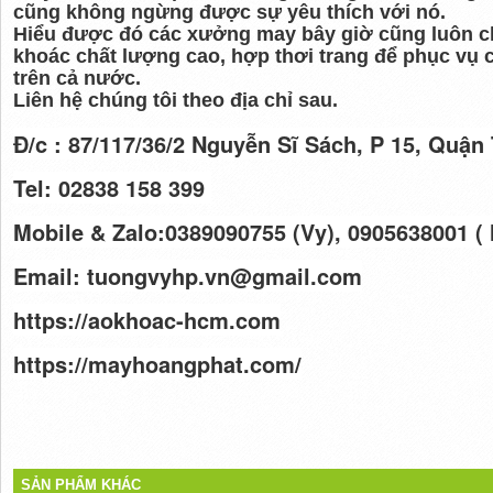
cũng không ngừng được sự yêu thích với nó.
Hiểu được đó các xưởng may bây giờ cũng luôn ch
khoác chất lượng cao, hợp thơi trang để phục vụ 
trên cả nước.
Liên hệ chúng tôi theo địa chỉ sau.
Đ/c : 87/117/36/2 Nguyễn Sĩ Sách, P 15, Quận
Tel: 02838 158 399
Mobile & Zalo:0389090755 (Vy
),
0905638001 (
Email: tuongvyhp.vn@gmail.com
https://aokhoac-hcm.com
https://mayhoangphat.com/
SẢN PHẨM KHÁC