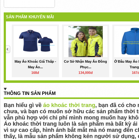
SẢN PHẨM KHUYẾN MÃI
May Áo Khoác Giá Thấp -
Cơ Sở Nhận May Áo Đồng
Ở Đâu May Áo 
May Áo...
Phục...
Trang.
168đ
134,000đ
167
THÔNG TIN SẢN PHẨM
Bạn hiểu gì về
áo khoác thời trang
, bạn đã có cho
chưa, và bạn có muốn sở hữu các sản phẩm thời t
vẫn phù hợp với chi phí mình mong muốn hay khô
Áo khoác thời trang luôn là sản phẩm mà bất kỳ á
vì sự cao cấp, hình ánh bắt mắt mà nó mang đến ch
thấy, là mẫu sản phẩm không kén người sử dụng, 