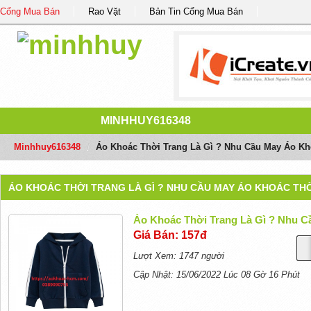
Cổng Mua Bán
Rao Vặt
Bản Tin Cổng Mua Bán
MINHHUY616348
Minhhuy616348
/
Áo Khoác Thời Trang Là Gì ? Nhu Cầu May Áo Kh
ÁO KHOÁC THỜI TRANG LÀ GÌ ? NHU CẦU MAY ÁO KHOÁC TH
Áo Khoác Thời Trang Là Gì ? Nhu C
Giá Bán: 157đ
Lượt Xem: 1747 người
Cập Nhật: 15/06/2022 Lúc 08 Gờ 16 Phút