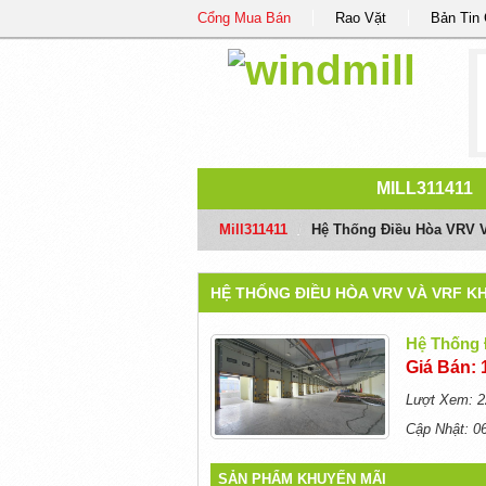
Cổng Mua Bán
Rao Vặt
Bản Tin
MILL311411
Mill311411
/
Hệ Thống Điều Hòa VRV 
HỆ THỐNG ĐIỀU HÒA VRV VÀ VRF K
Hệ Thống 
Giá Bán: 
Lượt Xem: 2
Cập Nhật: 0
SẢN PHẨM KHUYẾN MÃI