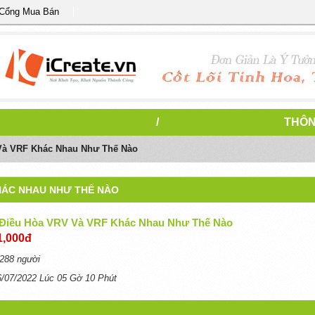
 Cổng Mua Bán
/
THÔN
Và VRF Khác Nhau Như Thế Nào
HÁC NHAU NHƯ THẾ NÀO
Điều Hòa VRV Và VRF Khác Nhau Như Thế Nào
1,000đ
288 người
6/07/2022 Lúc 05 Gờ 10 Phút