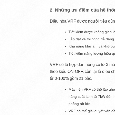
2. Những ưu điểm của hệ thố
Điều hòa VRF được người tiêu dùn
Tiết kiệm được không gian l
Lắp đặt và thi công dễ dàng
Khả năng khử âm và khử bụi 
Tiết kiệm năng lượng hiệu q
VRF có tổ hợp dàn nóng có từ 3 máy 
theo kiểu ON-OFF, còn lại là điều c
từ 0-100% gồm 21 bậc.
Máy nén VRF có thể lăp ghé
năng suất lạnh từ 7kW đến h
phòng rất lớn.
VRF có thể giải quyết vấn đ