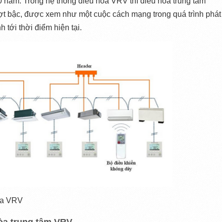
năm. Trong hệ thống điều hòa VRV thì điều hòa trung tâm 
ượt bậc, được xem như một cuộc cách mạng trong quá trình phát 
nh tới thời điểm hiện tại.
òa VRV