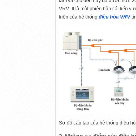
tâm và cho đến nay đã được hơn 20 
VRV III là một phiên bản cái tiến v
triển của hệ thống 
điều hòa VRV
 tí
Sơ đồ cấu tạo của hệ thống điều h