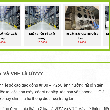
Cổ Phần Xuất
Những Yếu Tố Chất
Tư Vấn Báo Giá Thi Công
Nh
hập...
Lượng...
Lắp...
,000đ
10,000đ
1,000đ
V Và VRF Là Gì???
iệt độ cao dao động từ 38 –  42oC ảnh hưởng rất lớn đến 
ệc tại các nhà máy, các xí nghiệp, tòa nhà văn phòng,… Giải 
p này chính là hệ thống điều hòa trung tâm.
thì nó được chia thành 2 loại là VRV và VRF. Vậy hệ thống điều