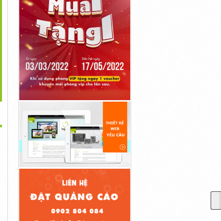
>
ững Lợi Ích Từ Công
Những Điều Cần Biết Về
Cấu Tạo Kho Lạnh Và
Nghệ...
Kho...
Những...
1,000đ
10,000đ
1,000đ
 