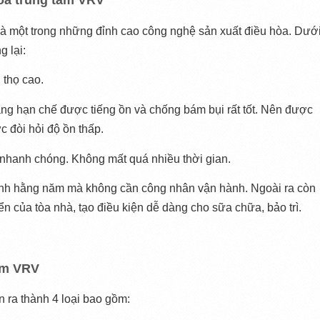
òa trung tâm VRV
là một trong những đỉnh cao công nghệ sản xuất điều hòa. Dưới
 lại:
i thọ cao.
g hạn chế được tiếng ồn và chống bám bụi rất tốt. Nên được 
c đòi hỏi độ ồn thấp.
à nhanh chóng. Không mất quá nhiều thời gian.
ành hằng năm mà không cần công nhân vận hành. Ngoài ra còn 
iển của tòa nhà, tạo điều kiện dễ dàng cho sữa chữa, bảo trì.
tâm VRV
 ra thành 4 loại bao gồm: