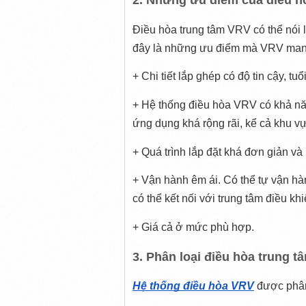
2. Những ưu điểm của điều h
Điều hòa trung tâm VRV có thể nói 
đây là những ưu điểm mà VRV mang
+ Chi tiết lắp ghép có độ tin cậy, tuổ
+ Hệ thống điều hòa VRV có khả năn
ứng dụng khá rộng rãi, kể cả khu vự
+ Quá trình lắp đặt khá đơn giản v
+ Vận hành êm ái. Có thể tự vận h
có thể kết nối với trung tâm điều kh
+ Giá cả ở mức phù hợp.
3. Phân loại điều hòa trung 
Hệ thống điều hòa VRV
 được phân