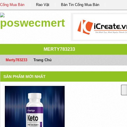
Cổng Mua Bán
Rao Vặt
Bản Tin Cổng Mua Bán
MERTY783233
Merty783233
/
Trang Chủ
SẢN PHẨM MỚI NHẤT