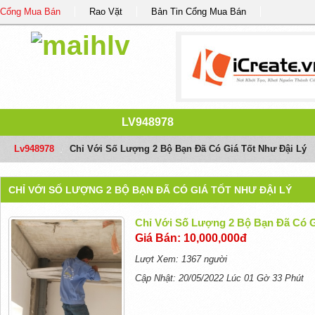
Cổng Mua Bán
Rao Vặt
Bản Tin Cổng Mua Bán
LV948978
Lv948978
/
Chỉ Với Số Lượng 2 Bộ Bạn Đã Có Giá Tốt Như Đậi Lý
CHỈ VỚI SỐ LƯỢNG 2 BỘ BẠN ĐÃ CÓ GIÁ TỐT NHƯ ĐẬI LÝ
Chỉ Với Số Lượng 2 Bộ Bạn Đã Có G
Giá Bán: 10,000,000đ
Lượt Xem: 1367 người
Cập Nhật: 20/05/2022 Lúc 01 Gờ 33 Phút