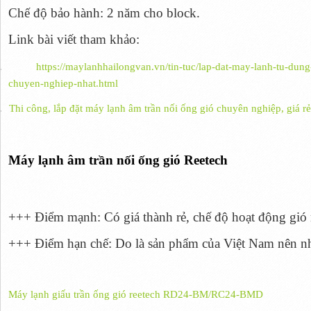
Chế độ bảo hành: 2 năm cho block.
Link bài viết tham khảo:
.
https://maylanhhailongvan.vn/tin-tuc/lap-dat-may-lanh-tu-dun
chuyen-nghiep-nhat.html
.
Thi công, lắp đặt máy lạnh âm trần nối ống gió chuyên nghiệp, giá rẻ
Máy lạnh âm trần nối ống gió Reetech
+++ Điểm mạnh: Có giá thành rẻ, chế độ hoạt động gió m
+++ Điểm hạn chế: Do là sản phẩm của Việt Nam nên nh
Máy lạnh giấu trần ống gió reetech RD24-BM/RC24-BMD