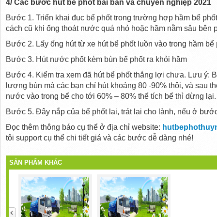
4/
Các bước
hút bể phốt
bài bản và chuyên nghiệp
2021
Bước 1.
Triển khai
đục bể phốt trong
trường hợp
hầm bể phố
cách
cũ khi ống thoát nước
quá nhỏ
hoặc hầm nằm sâu
bên p
Bước 2. Lấy ống hút từ xe hút bể phốt luồn vào trong hầm bể
Bước 3. Hút nước phốt kèm bùn bể phốt
ra khỏi
hầm
Bước 4. Kiểm tra xem đã hút bể phốt
thắng lợi
chưa. Lưu ý: 
lượng bùn mà
các
bạn chỉ hút
khoảng
80 -90% thôi,
và
sau th
nước vào trong bể
cho tới
60% – 80% thể tích bể thì
dừng lại
.
Bước 5. Đậy nắp của bể phốt lại, trát lại cho lành, nếu ở bướ
Đọc thêm
thông báo
cụ thể
ở địa chỉ
website:
hutbephothuy
tôi
support
cụ thể chi tiết
giá
và
các bước
dễ dàng
nhé!
SẢN PHẨM KHÁC