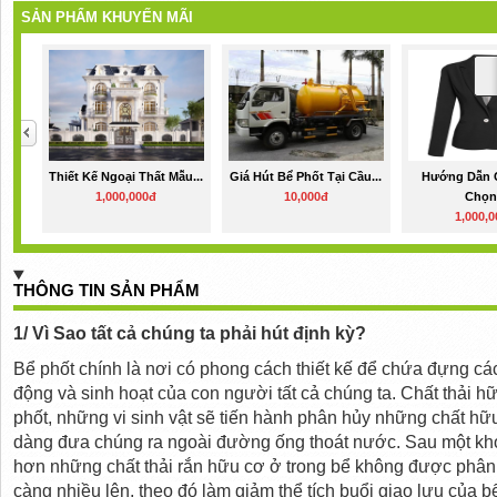
SẢN PHẨM KHUYẾN MÃI
Thiết Kế Ngoại Thất Mẫu...
Giá Hút Bể Phốt Tại Cầu...
Hướng Dẫn 
1,000,000đ
10,000đ
Chọn.
1,000,
THÔNG TIN SẢN PHẨM
1/
Vì Sao
tất cả chúng ta
phải hút định kỳ?
Bể phốt
chính là
nơi
có phong cách thiết kế
để
chứa đựng
cá
động và sinh hoạt
của con người
tất cả chúng ta
. Chất thải 
phốt,
những
vi sinh vật
sẽ tiến hành
phân hủy
những
chất hữ
dàng
đưa chúng
ra ngoài đường
ống thoát nước. Sau
một kh
hơn
những
chất thải rắn hữu cơ
ở trong
bể
không được
phân 
càng
nhiều lên,
theo đó
làm giảm thể tích
buổi giao lưu của
bể