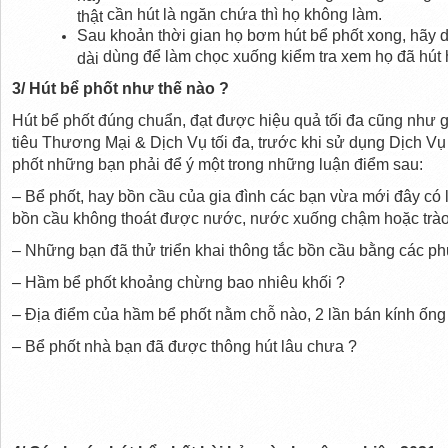
cần hút là ngăn chứa thì họ không làm.
thật
Sau khoản thời gian
họ bơm hút bể phốt xong, hãy 
dùng để làm
chọc xuống kiểm tra xem họ đã hút 
dài
3/ Hút bể phốt
như thế nào
?
Hút bể phốt
đúng chuẩn
,
đạt được
hiệu quả
tối đa
cũng như
g
tiêu
Thương Mại & Dịch Vụ
tối đa, trước
khi sử dụng
Dịch Vụ
phốt
những
bạn phải
để ý
một trong những
luận điểm
sau:
– Bể phốt, hay bồn cầu của
gia đình
các
bạn
vừa mới đây
có
bồn cầu không thoát được nước, nước xuống chậm hoặc tr
–
Những
bạn đã thử
triển khai
thông tắc bồn cầu bằng
các
ph
– Hầm bể phốt
khoảng chừng
bao nhiêu khối ?
–
Địa điểm
của hầm bể phốt nằm
chỗ nào
,
2 lần bán kính
ống 
– Bể phốt
nhà bạn
đã được thông hút lâu chưa ?