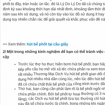
phốt bị đầy, tràn hoặc
ùn tắc
.
đó là
Lý Do
Lý Do
tất cả chúng t
định kỳ sau
khoảng
thời hạn
dài nhất định,
khoảng tầm
thời 
năm
sau
khi sử dụng
,
và
nó còn tùy
vào lúc
độ sử dụng ít hay
dụng
tuy nhiên
chắn rác để
giải quyết và khắc phục
vấn đề n
>> Xem thêm:
hút bể phốt tại cầu giấy
2/
Một trong những
kinh nghiệm
để
bạn có thể
tránh việc
cậy
Trước lúc
thợ họ
thực hiện
bơm hút bể phốt, bạn h
yêu cầu
họ mở vòi xả téc chứa phân ra xem tron
tiếp
Thương Mại Dịch Vụ
hút bể phốt
gian dối
rất nhiều
hút nhiều nhà dân cùng lúc, nên
lúc đến
hút bể
dụng
công trình
trước đâ
đã có chứa chất thải bể phốt của
Thứ hai
, bạn
cũng cần phải
làm rõ
là bể phốt
ngôi n
thường có
3 n
chứa phân chính. Bởi bể phốt tự hoại
các
Dịch vụ
hút bể phốt lừa lọc thường chỉ hú
lắng),
đa số
chứa nước là chính,
trong những khi
ngăn
này