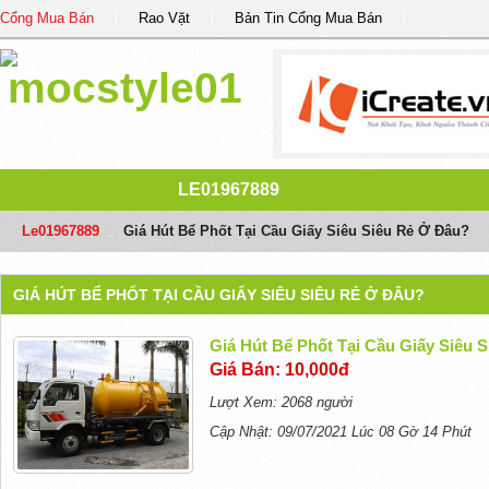
Cổng Mua Bán
Rao Vặt
Bản Tin Cổng Mua Bán
LE01967889
Le01967889
/
Giá Hút Bể Phốt Tại Cầu Giấy Siêu Siêu Rẻ Ở Đâu?
GIÁ HÚT BỂ PHỐT TẠI CẦU GIẤY SIÊU SIÊU RẺ Ở ĐÂU?
Giá Hút Bể Phốt Tại Cầu Giấy Siêu 
Giá Bán: 10,000đ
Lượt Xem: 2068 người
Cập Nhật: 09/07/2021 Lúc 08 Gờ 14 Phút