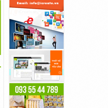
>
 Cơm Điện ZOJIRUSHI
Điểm Danh Những Mẫu
Nồi Cơm Nội Nhật Địa...
1L NP-NE10...
Máy...
2,500,000đ
2,000,000đ
5,500,000đ