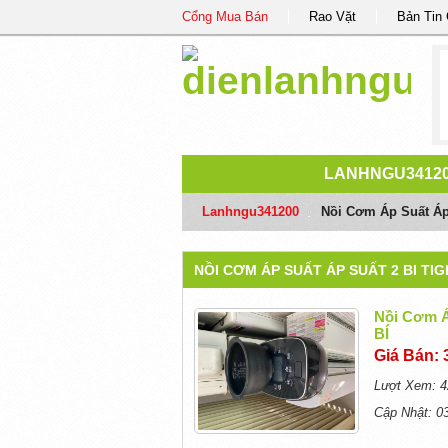
Cổng Mua Bán
Rao Vặt
Bản Tin
LANHNGU3412
Lanhngu341200
/
Nồi Cơm Áp Suất 
NỒI CƠM ÁP SUẤT ÁP SUẤT 2 BI TI
Nồi Cơm 
BÍ
Giá Bán: 
Lượt Xem: 4
Cập Nhật: 0