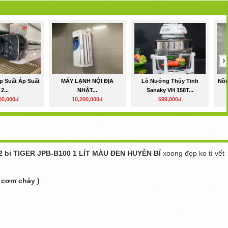
p Suất Áp Suất
MÁY LẠNH NỘI ĐỊA
Lò Nướng Thủy Tinh
Nồi
2...
NHẬT...
Sanaky VH 158T...
00,000đ
10,200,000đ
699,000đ
ất 2 bi TIGER JPB-B100 1 LÍT MÀU ĐEN HUYỀN BÍ
xoong đẹp ko tì vết
u cơm cháy )