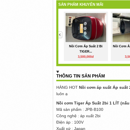
SẢN PHẨM KHUYẾN MÃI
<
Nồi Cơm Áp Suất 2 Bi
Nồi Cơm Á
TIGER...
3,500,000đ
3,5
THÔNG TIN SẢN PHẨM
HÀNG HOT
Nồi cơm áp suất Áp su
luôn ạ
Nồi cơm Tiger Áp Suất 2bi 1 LÍT (nấ
Mã sản phẩm : JPB-B100
Công nghệ : áp xuất 2bi
Điện áp : 100V
Xuất xứ : Japan