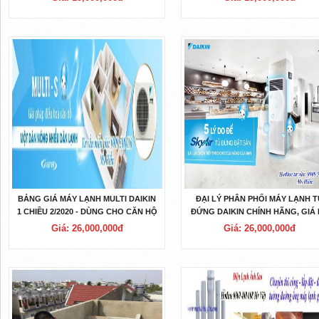
BẢNG GIÁ MÁY LẠNH MULTI DAIKIN
ĐẠI LÝ PHÂN PHỐI MÁY LẠNH T
1 CHIỀU 2/2020 - DÙNG CHO CĂN HỘ
ĐỨNG DAIKIN CHÍNH HÃNG, GIÁ 
2 PHÒNG NGỦ 1 PHÒNG KHÁCH
TẠI TPHCM
Giá: 26,000,000đ
Giá: 26,000,000đ