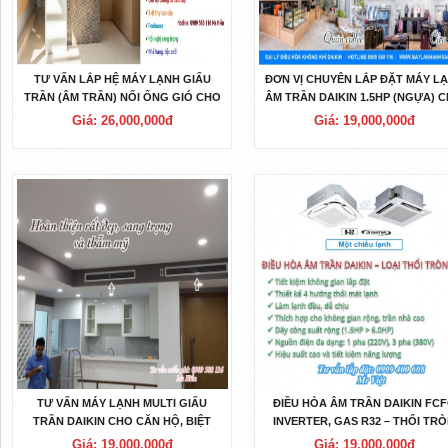
TƯ VẤN LẮP HỆ MÁY LẠNH GIẤU
ĐƠN VỊ CHUYÊN LẮP ĐẶT MÁY L
TRẦN (ÂM TRẦN) NỐI ỐNG GIÓ CHO
ÂM TRẦN DAIKIN 1.5HP (NGỰA) 
BIỆT THỰ CAO CẤP, NHÀ PHỐ
VĂN PHÒNG, LỚP HỌC ANH NG
Giá: 26,000,000đ
Giá: 19,000,000đ
CHUYÊN NGHIỆP
CLUB
TƯ VẤN MÁY LẠNH MULTI GIẤU
ĐIỀU HÒA ÂM TRẦN DAIKIN FC
TRẦN DAIKIN CHO CĂN HỘ, BIỆT
INVERTER, GAS R32 – THỔI TR
THỰ CAO CẤP KHU KHANG ĐIỀN Q9
360 ĐỘ, 18 CHẾ ĐỘ THỔI
Giá: 19,000,000đ
Giá: 19,000,000đ