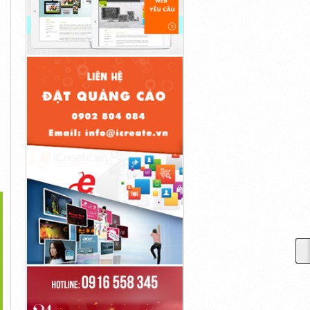
>
200 G Đựng Phân Bón,
Can 2l Vuông, Can 4l Tròn
Can 20l Dày Trắng, Can 25l