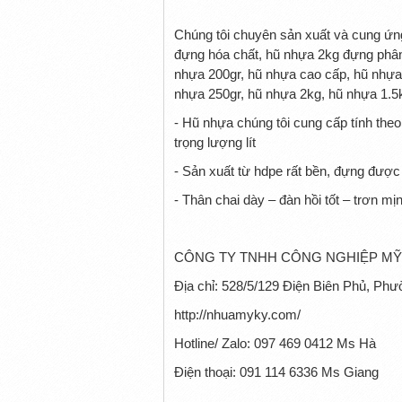
Chúng tôi chuyên sản xuất và cung ứng H
đựng hóa chất, hũ nhựa 2kg đựng phân b
nhựa 200gr, hũ nhựa cao cấp, hũ nhựa
nhựa 250gr, hũ nhựa 2kg, hũ nhựa 1.5k
- Hũ nhựa chúng tôi cung cấp tính the
trọng lượng lít
- Sản xuất từ hdpe rất bền, đựng được
- Thân chai dày – đàn hồi tốt – trơn mịn 
CÔNG TY TNHH CÔNG NGHIỆP MỸ
Địa chỉ: 528/5/129 Điện Biên Phủ, P
http://nhuamyky.com/
Hotline/ Zalo: 097 469 0412 Ms Hà
Điện thoại: 091 114 6336 Ms Giang