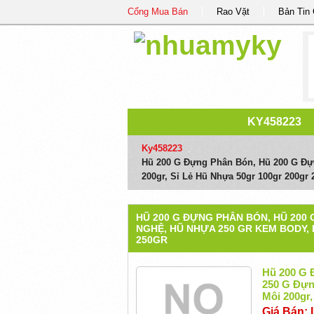
Cổng Mua Bán
Rao Vặt
Bản Tin
KY458223
Ky458223
/
Hũ 200 G Đựng Phân Bón, Hũ 200 G Đự
200gr, Sỉ Lẻ Hũ Nhựa 50gr 100gr 200gr 
HŨ 200 G ĐỰNG PHÂN BÓN, HŨ 200 
NGHỆ, HŨ NHỰA 250 GR KEM BODY, 
250GR
Hũ 200 G 
250 G Đựn
Môi 200gr,
Giá Bán: 