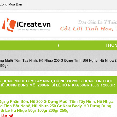
 Cổng Mua Bán
/
THÔN
ng Muối Tôm Tây Ninh, Hũ Nhựa 250 G Đựng Tinh Bột Nghệ, Hũ Nhựa 
250gr
G ĐỰNG MUỐI TÔM TÂY NINH, HŨ NHỰA 250 G ĐỰNG TINH BỘT
HŨ ĐỰNG DUNG MÔI 200GR, SỈ LẺ HŨ NHỰA 50GR 100GR 200GR
Đựng Phân Bón, Hũ 200 G Đựng Muối Tôm Tây Ninh, Hũ Nhựa
g Tinh Bột Nghệ, Hũ Nhựa 250 Gr Kem Body, Hũ Đựng Dung
 Sỉ Lẻ Hũ Nhựa 50gr 100gr 200gr 250gr
Liên hệ