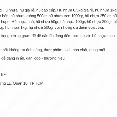
ũ nhựa, hũ giá rẻ, hũ cao cấp, Hũ nhựa 0.5kg giá rẻ, hũ nhựa 1kg
ón, hũ nhựa vuông 500gr, hũ nhựa tròn 1000gr, hũ nhựa 250 gr, hũ
 hdpe, Hũ nhựa nhỏ, hũ nhựa 50gr, hũ nhựa 100gr, hũ nhựa 200gr, h
g, hũ nhựa 1kg, hũ nhựa 500gr với những ưu điểm vượt trội:
o trọng lượng gram để dễ cân đo đong đếm hơn so với hũ nhựa theo
 chất không ưa ánh sáng, thực phẩm, axit, hóa chất, dung môi
dễ dàng in ấn, dán logo - thương hiệu
 KỲ
hường 11, Quận 10, TPHCM